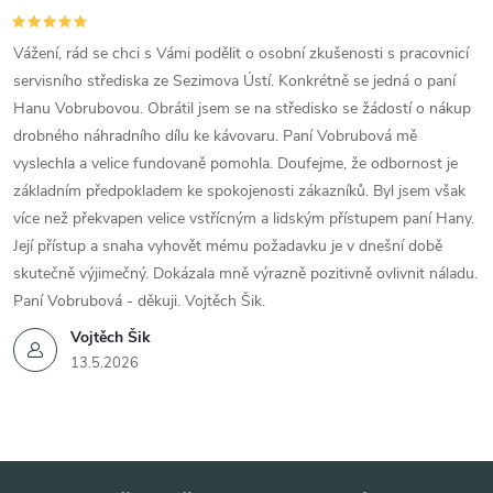
Vážení, rád se chci s Vámi podělit o osobní zkušenosti s pracovnicí
servisního střediska ze Sezimova Ústí. Konkrétně se jedná o paní
Hanu Vobrubovou. Obrátil jsem se na středisko se žádostí o nákup
drobného náhradního dílu ke kávovaru. Paní Vobrubová mě
vyslechla a velice fundovaně pomohla. Doufejme, že odbornost je
základním předpokladem ke spokojenosti zákazníků. Byl jsem však
více než překvapen velice vstřícným a lidským přístupem paní Hany.
Její přístup a snaha vyhovět mému požadavku je v dnešní době
skutečně výjimečný. Dokázala mně výrazně pozitivně ovlivnit náladu.
Paní Vobrubová - děkuji. Vojtěch Šik.
Vojtěch Šik
13.5.2026