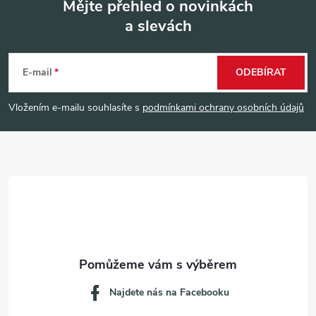
Mějte přehled o novinkách
a slevách
Z
á
E-mail
ODEBÍRAT
p
Vložením e-mailu souhlasíte s
podmínkami ochrany osobních údajů
a
t
í
Najdete nás na Facebooku