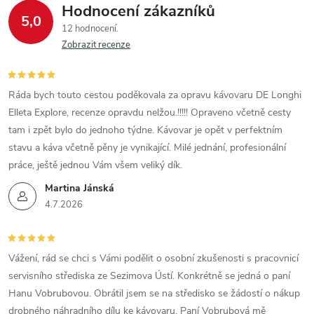
Hodnocení zákazníků
5,0
12 hodnocení
Zobrazit recenze
Ráda bych touto cestou poděkovala za opravu kávovaru DE Longhi
Elleta Explore, recenze opravdu nelžou.!!!!! Opraveno včetně cesty
tam i zpět bylo do jednoho týdne. Kávovar je opět v perfektním
stavu a káva včetně pěny je vynikající. Milé jednání, profesionální
práce, ještě jednou Vám všem veliký dík.
Martina Jánská
4.7.2026
Vážení, rád se chci s Vámi podělit o osobní zkušenosti s pracovnicí
servisního střediska ze Sezimova Ústí. Konkrétně se jedná o paní
Hanu Vobrubovou. Obrátil jsem se na středisko se žádostí o nákup
drobného náhradního dílu ke kávovaru. Paní Vobrubová mě