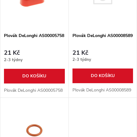
p
n
i
í
s
Plovák DeLonghi AS00008589
p
Plovák DeLonghi AS00005758
p
r
21 Kč
21 Kč
r
2-3 týdny
2-3 týdny
o
o
DO KOŠÍKU
DO KOŠÍKU
d
d
Plovák DeLonghi AS00008589
Plovák DeLonghi AS00005758
u
u
k
k
t