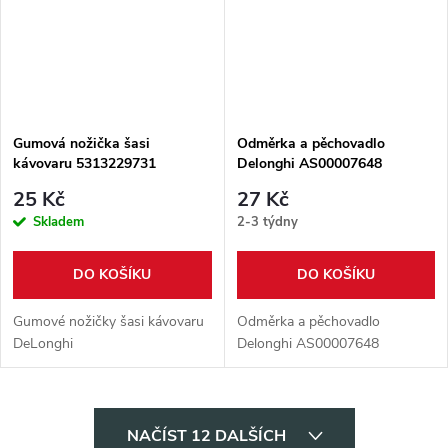
Gumová nožička šasi
Odměrka a pěchovadlo
kávovaru 5313229731
Delonghi AS00007648
25 Kč
27 Kč
Skladem
2-3 týdny
DO KOŠÍKU
DO KOŠÍKU
Gumové nožičky šasi kávovaru
Odměrka a pěchovadlo
DeLonghi
Delonghi AS00007648
O
NAČÍST 12 DALŠÍCH