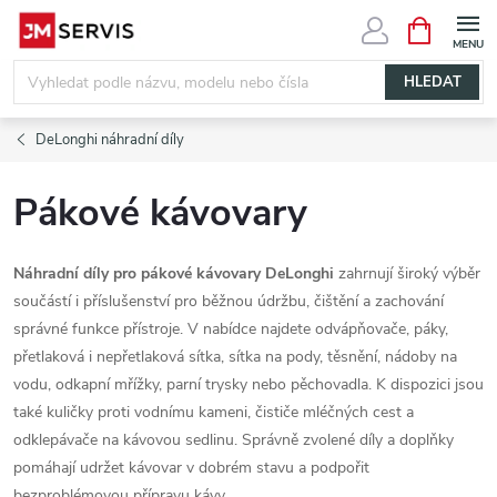
Přejít
NÁKUPNÍ
KOŠÍK
na
obsah
HLEDAT
DeLonghi náhradní díly
Pákové kávovary
Náhradní díly pro pákové kávovary DeLonghi
zahrnují široký výběr
součástí i příslušenství pro běžnou údržbu, čištění a zachování
správné funkce přístroje. V nabídce najdete odvápňovače, páky,
přetlaková i nepřetlaková sítka, sítka na pody, těsnění, nádoby na
vodu, odkapní mřížky, parní trysky nebo pěchovadla. K dispozici jsou
také kuličky proti vodnímu kameni, čističe mléčných cest a
odklepávače na kávovou sedlinu. Správně zvolené díly a doplňky
pomáhají udržet kávovar v dobrém stavu a podpořit
bezproblémovou přípravu kávy.