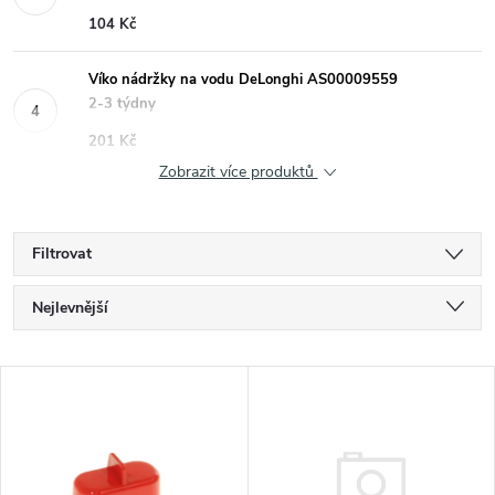
104 Kč
Víko nádržky na vodu DeLonghi AS00009559
2-3 týdny
201 Kč
Zobrazit více produktů
Filtrovat
Ř
Nejlevnější
a
Nejdražší
V
Nejprodávanější
z
ý
Abecedně
e