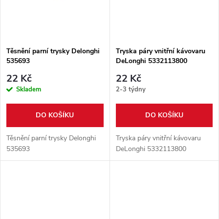
t
ů
ů
Těsnění parní trysky Delonghi
Tryska páry vnitřní kávovaru
535693
DeLonghi 5332113800
22 Kč
22 Kč
Skladem
2-3 týdny
DO KOŠÍKU
DO KOŠÍKU
Těsnění parní trysky Delonghi
Tryska páry vnitřní kávovaru
535693
DeLonghi 5332113800