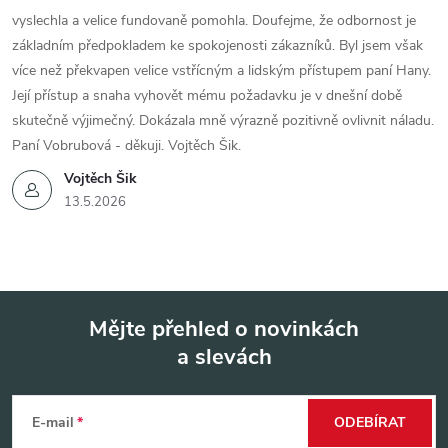
vyslechla a velice fundovaně pomohla. Doufejme, že odbornost je
základním předpokladem ke spokojenosti zákazníků. Byl jsem však
více než překvapen velice vstřícným a lidským přístupem paní Hany.
Její přístup a snaha vyhovět mému požadavku je v dnešní době
skutečně výjimečný. Dokázala mně výrazně pozitivně ovlivnit náladu.
Paní Vobrubová - děkuji. Vojtěch Šik.
Vojtěch Šik
13.5.2026
Mějte přehled o novinkách
a slevách
Z
á
E-mail
ODEBÍRAT