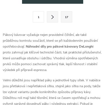
v
l
S
1
17
t
á
r
d
á
Pákový kávovar vyžaduje nejen pravidelné čištění, ale také
a
n
průběžnou kontrolu součástí, které se při každodenním používání
k
opotřebovávají.
Náhradní díly pro pákové kávovary DeLonghi
c
o
proto zahrnují jak klíčové technické části, tak praktické příslušenství,
í
které usnadňuje obsluhu i údržbu. Vhodná výměna opotřebených
v
prvků může pomoci zachovat správný tlak, lepší těsnost i stabilní
á
p
výsledek při přípravě espressa.
n
r
í
Velmi důležité jsou například páky a jednotlivé typy sítek. V nabídce
v
jsou přetlaková i nepřetlaková sítka, stejně jako sítka na pody, takže
lze vybrat variantu podle konkrétního způsobu přípravy kávy.
k
Důležitou roli mají také těsnění, která se časem opotřebují a mohou
ovlivnit správné dosednutí páky i výslednou extrakci. Pokud je