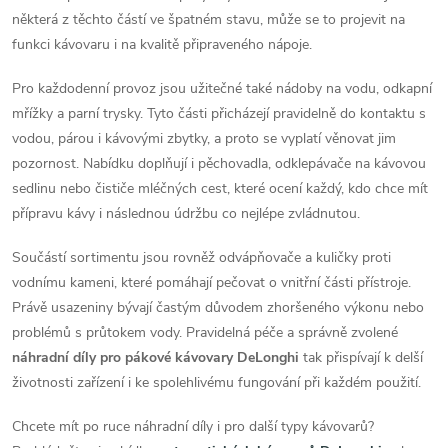
y
některá z těchto částí ve špatném stavu, může se to projevit na
v
funkci kávovaru i na kvalitě připraveného nápoje.
ý
Pro každodenní provoz jsou užitečné také nádoby na vodu, odkapní
mřížky a parní trysky. Tyto části přicházejí pravidelně do kontaktu s
p
vodou, párou i kávovými zbytky, a proto se vyplatí věnovat jim
i
pozornost. Nabídku doplňují i pěchovadla, odklepávače na kávovou
sedlinu nebo čističe mléčných cest, které ocení každý, kdo chce mít
s
přípravu kávy i následnou údržbu co nejlépe zvládnutou.
u
Součástí sortimentu jsou rovněž odvápňovače a kuličky proti
vodnímu kameni, které pomáhají pečovat o vnitřní části přístroje.
Právě usazeniny bývají častým důvodem zhoršeného výkonu nebo
problémů s průtokem vody. Pravidelná péče a správně zvolené
náhradní díly pro pákové kávovary DeLonghi
tak přispívají k delší
životnosti zařízení i ke spolehlivému fungování při každém použití.
Chcete mít po ruce náhradní díly i pro další typy kávovarů?