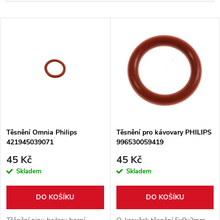
a
Nejdražší
V
Nejprodávanější
z
ý
Abecedně
e
p
n
i
í
s
p
Těsnění Omnia Philips
Těsnění pro kávovary PHILIPS
421945039071
996530059419
p
r
45 Kč
45 Kč
r
Skladem
Skladem
o
o
DO KOŠÍKU
DO KOŠÍKU
d