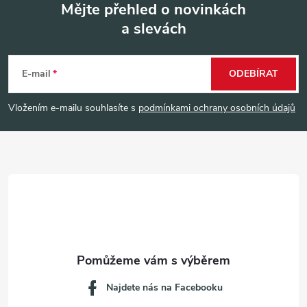
Mějte přehled o novinkách
a slevách
Z
á
E-mail
ODEBÍRAT
p
Vložením e-mailu souhlasíte s
podmínkami ochrany osobních údajů
a
t
í
Najdete nás na Facebooku