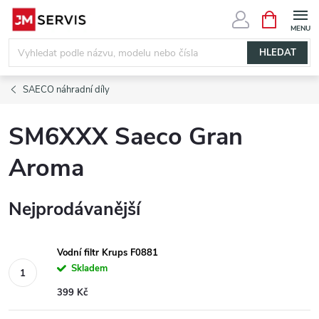
Přejít
NÁKUPNÍ
KOŠÍK
na
obsah
HLEDAT
SAECO náhradní díly
SM6XXX Saeco Gran
Aroma
Nejprodávanější
Vodní filtr Krups F0881
Skladem
399 Kč