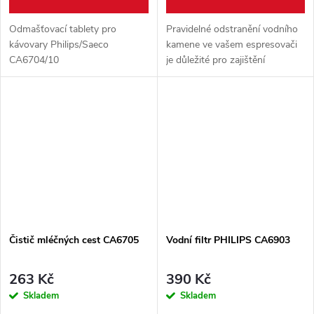
Odmašťovací tablety pro
Pravidelné odstranění vodního
kávovary Philips/Saeco
kamene ve vašem espresovači
CA6704/10
je důležité pro zajištění
bezproblémového chodu
přístroje a bezvadné chuti kávy
kdykoli. Tento speciální
přípravek na...
Čistič mléčných cest CA6705
Vodní filtr PHILIPS CA6903
263 Kč
390 Kč
Skladem
Skladem