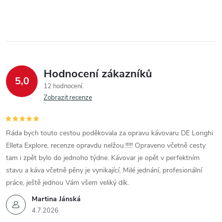
c
í
p
r
Hodnocení zákazníků
5,0
12 hodnocení
v
Zobrazit recenze
k
y
Ráda bych touto cestou poděkovala za opravu kávovaru DE Longhi
Elleta Explore, recenze opravdu nelžou.!!!!! Opraveno včetně cesty
v
tam i zpět bylo do jednoho týdne. Kávovar je opět v perfektním
ý
stavu a káva včetně pěny je vynikající. Milé jednání, profesionální
práce, ještě jednou Vám všem veliký dík.
p
Martina Jánská
i
4.7.2026