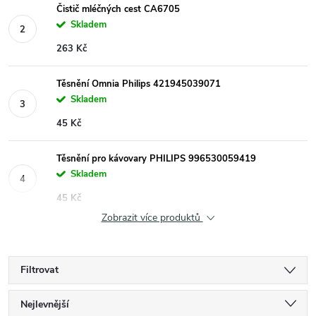
Čistič mléčných cest CA6705
Skladem
263 Kč
Těsnění Omnia Philips 421945039071
Skladem
45 Kč
Těsnění pro kávovary PHILIPS 996530059419
Skladem
45 Kč
Zobrazit více produktů
Filtrovat
Ř
Nejlevnější