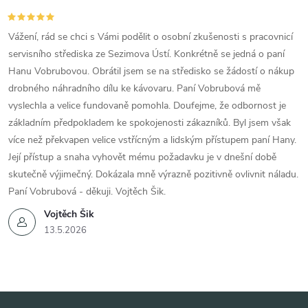
s
Vážení, rád se chci s Vámi podělit o osobní zkušenosti s pracovnicí
u
servisního střediska ze Sezimova Ústí. Konkrétně se jedná o paní
Hanu Vobrubovou. Obrátil jsem se na středisko se žádostí o nákup
drobného náhradního dílu ke kávovaru. Paní Vobrubová mě
vyslechla a velice fundovaně pomohla. Doufejme, že odbornost je
základním předpokladem ke spokojenosti zákazníků. Byl jsem však
více než překvapen velice vstřícným a lidským přístupem paní Hany.
Její přístup a snaha vyhovět mému požadavku je v dnešní době
skutečně výjimečný. Dokázala mně výrazně pozitivně ovlivnit náladu.
Paní Vobrubová - děkuji. Vojtěch Šik.
Vojtěch Šik
13.5.2026