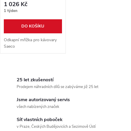
1 026 Kč
1 týden
DO KOŠÍKU
Odkapní mřížka pro kávovary
Saeco
O
v
25 let zkušeností
Prodejem náhradních dílů se zabýváme již 25 let
l
Jsme autorizovaný servis
á
všech nabízených značek
d
Síť vlastních poboček
a
v Praze, Českých Budějovicích a Sezimově Ústí