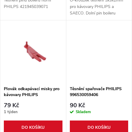
d
Těšnění pinu boileru horní
O-kroužek těsnění 5x9x2mm
u
PHILPS 421945039071
pro kávovary PHILIPS a
SAECO. Dolní pin boileru
u
k
k
t
t
ů
ů
Plovák odkapávací misky pro
Těsnění spařovače PHILIPS
kávovary PHILIPS
996530059406
421944088751
79 Kč
90 Kč
1 týden
Skladem
DO KOŠÍKU
DO KOŠÍKU