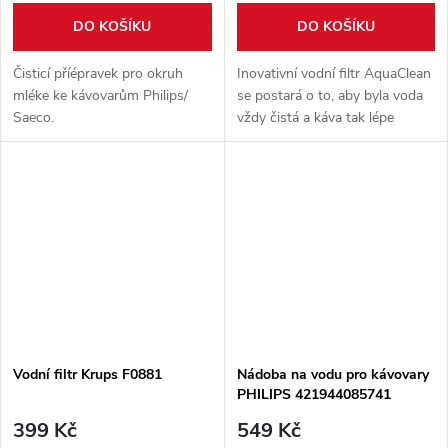
DO KOŠÍKU
DO KOŠÍKU
Čisticí příépravek pro okruh
Inovativní vodní filtr AquaClean
mléke ke kávovarům Philips/
se postará o to, aby byla voda
Saeco.
vždy čistá a káva tak lépe
chutnala. Filtry AquaClean vodu
filtrují tak, aby měla káva
intenzivní aroma, a...
Vodní filtr Krups F0881
Nádoba na vodu pro kávovary
PHILIPS 421944085741
399 Kč
549 Kč