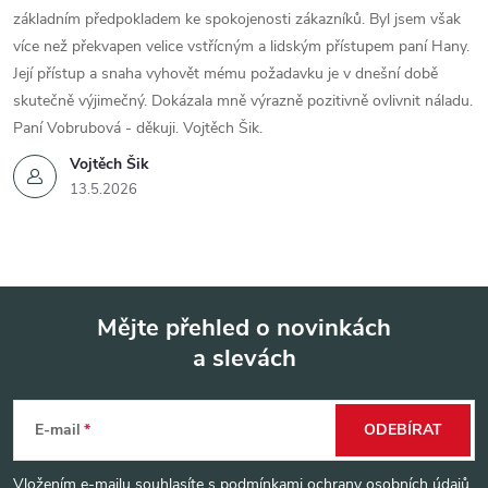
základním předpokladem ke spokojenosti zákazníků. Byl jsem však
více než překvapen velice vstřícným a lidským přístupem paní Hany.
Její přístup a snaha vyhovět mému požadavku je v dnešní době
skutečně výjimečný. Dokázala mně výrazně pozitivně ovlivnit náladu.
Paní Vobrubová - děkuji. Vojtěch Šik.
Vojtěch Šik
13.5.2026
Mějte přehled o novinkách
a slevách
Z
á
E-mail
ODEBÍRAT
p
Vložením e-mailu souhlasíte s
podmínkami ochrany osobních údajů