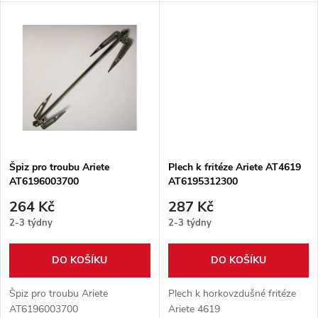
u
k
k
t
t
ů
ů
Špiz pro troubu Ariete
Plech k fritéze Ariete AT4619
AT6196003700
AT6195312300
264 Kč
287 Kč
2-3 týdny
2-3 týdny
DO KOŠÍKU
DO KOŠÍKU
Špiz pro troubu Ariete
Plech k horkovzdušné fritéze
AT6196003700
Ariete 4619