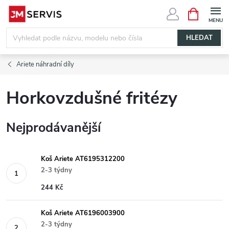
Přejít
NÁKUPNÍ
KOŠÍK
na
obsah
HLEDAT
Ariete náhradní díly
Horkovzdušné fritézy
Nejprodávanější
Koš Ariete AT6195312200
2-3 týdny
244 Kč
Koš Ariete AT6196003900
2-3 týdny