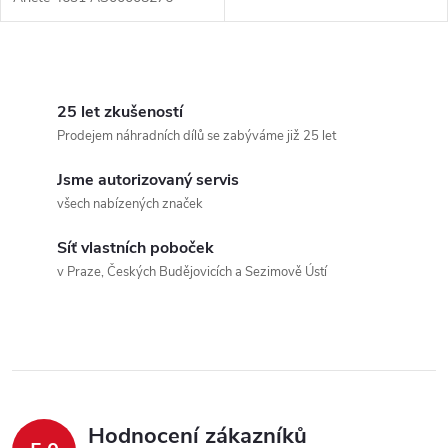
O
v
25 let zkušeností
Prodejem náhradních dílů se zabýváme již 25 let
l
Jsme autorizovaný servis
á
všech nabízených značek
d
Síť vlastních poboček
a
v Praze, Českých Budějovicích a Sezimově Ústí
c
í
p
r
Hodnocení zákazníků