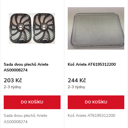
V
Nejprodávanější
z
ý
Abecedně
e
p
n
i
í
s
p
Sada dvou plechů Ariete
Koš Ariete AT6195312200
AS00008274
p
r
203 Kč
244 Kč
r
2-3 týdny
2-3 týdny
o
o
DO KOŠÍKU
DO KOŠÍKU
d
d
Sada dvou plechů Ariete
Koš Ariete AT6195312200
u
AS00008274