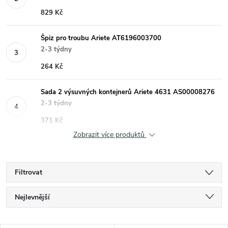
829 Kč
Špiz pro troubu Ariete AT6196003700
2-3 týdny
264 Kč
Sada 2 výsuvných kontejnerů Ariete 4631 AS00008276
2-3 týdny
371 Kč
Zobrazit více produktů
Filtrovat
Ř
Nejlevnější
a
Nejdražší