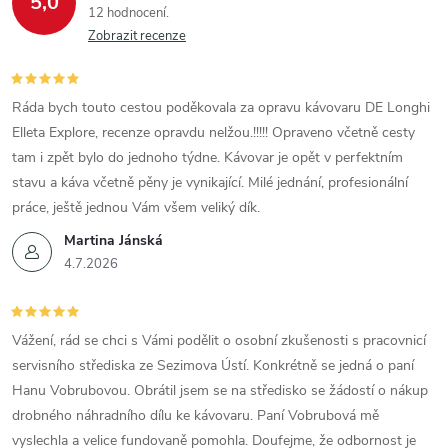
5,0
12 hodnocení
v
Zobrazit recenze
k
y
Ráda bych touto cestou poděkovala za opravu kávovaru DE Longhi
Elleta Explore, recenze opravdu nelžou.!!!!! Opraveno včetně cesty
v
tam i zpět bylo do jednoho týdne. Kávovar je opět v perfektním
ý
stavu a káva včetně pěny je vynikající. Milé jednání, profesionální
práce, ještě jednou Vám všem veliký dík.
p
Martina Jánská
i
4.7.2026
s
Vážení, rád se chci s Vámi podělit o osobní zkušenosti s pracovnicí
u
servisního střediska ze Sezimova Ústí. Konkrétně se jedná o paní
Hanu Vobrubovou. Obrátil jsem se na středisko se žádostí o nákup
drobného náhradního dílu ke kávovaru. Paní Vobrubová mě
vyslechla a velice fundovaně pomohla. Doufejme, že odbornost je