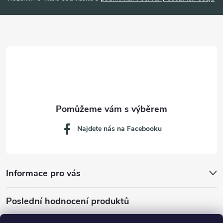
a
t
í
Najdete nás na Facebooku
Informace pro vás
Poslední hodnocení produktů