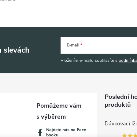
E-mail
a slevách
Vložením e-mailu souhlasíte s
podmínka
Poslední h
produktů
Najdete nás na Face
booku