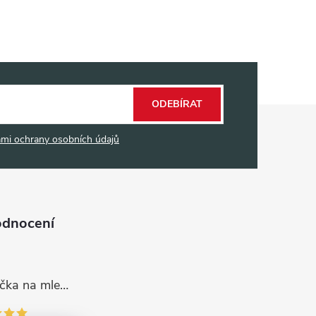
ODEBÍRAT
mi ochrany osobních údajů
odnocení
Dávkovací lžička na mletou kávu 53132C8134