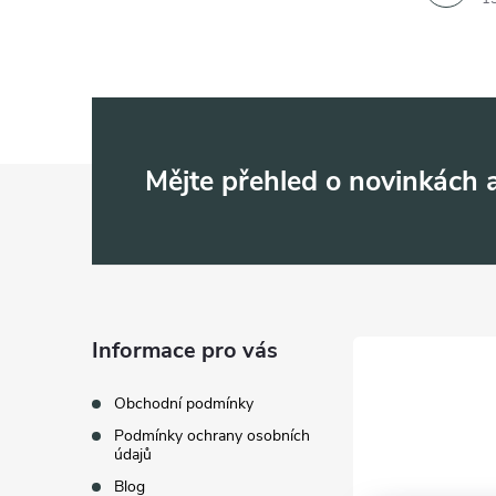
Z
Mějte přehled o novinkách
á
p
a
Informace pro vás
t
Obchodní podmínky
Podmínky ochrany osobních
í
údajů
Blog