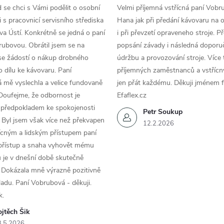
d se chci s Vámi podělit o osobní
Velmi příjemná vstřícná paní Vobr
 s pracovnicí servisního střediska
Hana jak při předání kávovaru na 
a Ústí. Konkrétně se jedná o paní
i při převzetí opraveneho stroje. P
ubovou. Obrátil jsem se na
popsání závady i následná doporu
se žádostí o nákup drobného
údržbu a provozování stroje. Více 
 dílu ke kávovaru. Paní
příjemných zaměstnanců a vstřícn
 mě vyslechla a velice fundovaně
jen přát každému. Děkuji jménem f
Doufejme, že odbornost je
Efaflex.cz
 předpokladem ke spokojenosti
Petr Soukup
 Byl jsem však více než překvapen
12.2.2026
řícným a lidským přístupem paní
 přístup a snaha vyhovět mému
 je v dnešní době skutečně
 Dokázala mně výrazně pozitivně
áladu. Paní Vobrubová - děkuji.
k.
jtěch Šik
3.5.2026