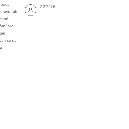
ubova
7.2.2026
opravu tak
řesné
čení pro
tak
ých se dá
a.