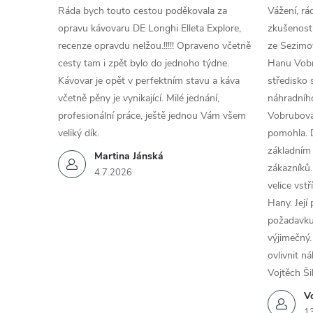
Ráda bych touto cestou poděkovala za
Vážení, rá
opravu kávovaru DE Longhi Elleta Explore,
zkušenosti
recenze opravdu nelžou.!!!!! Opraveno včetně
ze Sezimov
cesty tam i zpět bylo do jednoho týdne.
Hanu Vobr
Kávovar je opět v perfektním stavu a káva
středisko 
včetně pěny je vynikající. Milé jednání,
náhradního
profesionální práce, ještě jednou Vám všem
Vobrubová
veliký dík.
pomohla. 
základním
Martina Jánská
zákazníků.
4.7.2026
velice vst
Hany. Její
požadavku
výjimečný.
ovlivnit n
Vojtěch Ši
Vo
1