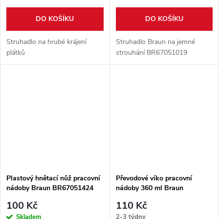
DO KOŠÍKU
DO KOŠÍKU
Struhadlo na hrubé krájení
Struhadlo Braun na jemné
plátků
strouhání BR67051019
Plastový hnětací nůž pracovní
Převodové víko pracovní
nádoby Braun BR67051424
nádoby 360 ml Braun
AS00005266
100 Kč
110 Kč
Skladem
2-3 týdny