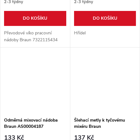
2-3 týdny
2-3 týdny
DO KOŠÍKU
DO KOŠÍKU
Převodové víko pracovní
Hřídel
nádoby Braun 7322115434
Odměrná mixovací nádoba
Šlehací metly k tyčovému
Braun AS00004187
mixéru Braun
133 Kč
137 Kč