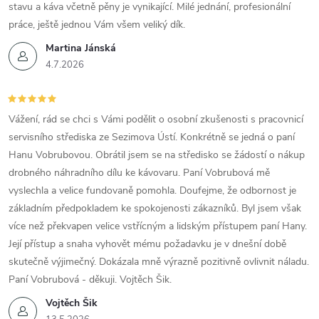
s
stavu a káva včetně pěny je vynikající. Milé jednání, profesionální
u
práce, ještě jednou Vám všem veliký dík.
Martina Jánská
4.7.2026
Vážení, rád se chci s Vámi podělit o osobní zkušenosti s pracovnicí
servisního střediska ze Sezimova Ústí. Konkrétně se jedná o paní
Hanu Vobrubovou. Obrátil jsem se na středisko se žádostí o nákup
drobného náhradního dílu ke kávovaru. Paní Vobrubová mě
vyslechla a velice fundovaně pomohla. Doufejme, že odbornost je
základním předpokladem ke spokojenosti zákazníků. Byl jsem však
více než překvapen velice vstřícným a lidským přístupem paní Hany.
Její přístup a snaha vyhovět mému požadavku je v dnešní době
skutečně výjimečný. Dokázala mně výrazně pozitivně ovlivnit náladu.
Paní Vobrubová - děkuji. Vojtěch Šik.
Vojtěch Šik