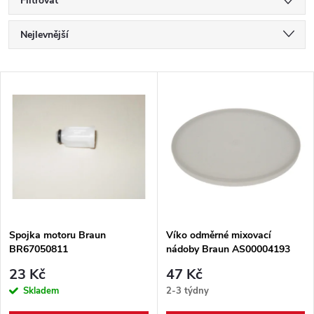
Filtrovat
Ř
Nejlevnější
a
Nejdražší
V
Nejprodávanější
z
ý
Abecedně
e
p
n
i
í
s
p
Spojka motoru Braun
Víko odměrné mixovací
BR67050811
nádoby Braun AS00004193
p
r
23 Kč
47 Kč
r
Skladem
2-3 týdny