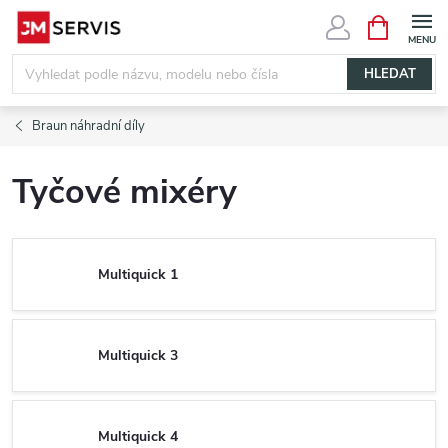
Přejít
NÁKUPNÍ
KOŠÍK
na
obsah
HLEDAT
Braun náhradní díly
Tyčové mixéry
Multiquick 1
Multiquick 3
Multiquick 4