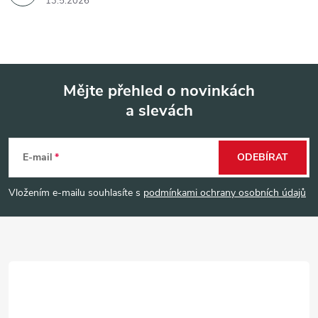
13.5.2026
Mějte přehled o novinkách
a slevách
Z
á
E-mail
ODEBÍRAT
p
Vložením e-mailu souhlasíte s
podmínkami ochrany osobních údajů
a
t
í