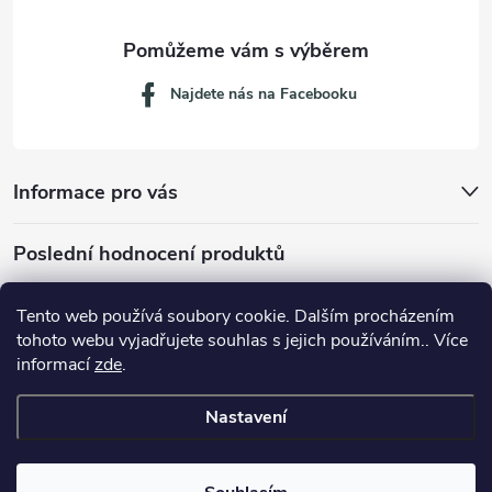
Najdete nás na Facebooku
Informace pro vás
Poslední hodnocení produktů
Tento web používá soubory cookie. Dalším procházením
tohoto webu vyjadřujete souhlas s jejich používáním.. Více
Dávkovací lžička na mletou kávu 53132C8134
informací
zde
.
Nastavení
Copyright 2026
JM servis
. Všechna práva vyhrazena.