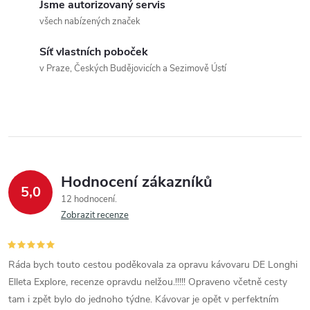
c
Jsme autorizovaný servis
o
všech nabízených značek
í
v
á
Síť vlastních poboček
p
v Praze, Českých Budějovicích a Sezimově Ústí
n
r
í
v
k
y
Hodnocení zákazníků
5,0
v
12 hodnocení
Zobrazit recenze
ý
p
Ráda bych touto cestou poděkovala za opravu kávovaru DE Longhi
i
Elleta Explore, recenze opravdu nelžou.!!!!! Opraveno včetně cesty
tam i zpět bylo do jednoho týdne. Kávovar je opět v perfektním