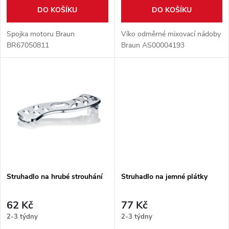
o
o
DO KOŠÍKU
DO KOŠÍKU
d
d
Spojka motoru Braun
Víko odměrné mixovací nádoby
u
BR67050811
Braun AS00004193
u
k
k
t
t
ů
ů
Struhadlo na hrubé strouhání
Struhadlo na jemné plátky
62 Kč
77 Kč
2-3 týdny
2-3 týdny