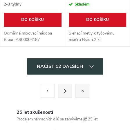
2-3 týdny
Skladem
DO KOŠÍKU
DO KOŠÍKU
Odměrná mixovací nádoba
Šlehací metly k tyčovému
Braun AS00004187
mixéru Braun 2 ks
O
NAČÍST 12 DALŠÍCH
v
l
S
1
6
t
á
r
d
á
25 let zkušeností
a
n
Prodejem náhradních dílů se zabýváme již 25 let
k