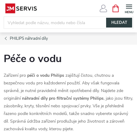
Přejít
NÁKUPNÍ
KOŠÍK
na
obsah
HLEDAT
PHILIPS náhradní díly
Péče o vodu
Zařízení pro
péči o vodu Philips
zajišťují čistou, chutnou a
bezpečnou vodu pro každodenní použití. Aby však fungovala
správně, je nutné pravidelně měnit opotřebené díly. Najdete zde
originální
náhradní díly pro filtrační systémy Philips
, jako jsou filtry,
zásobníky, kryty, těsnění nebo spojovací prvky. Vše je přehledně
řazeno podle konkrétních modelů, takže snadno vyberete správný
díl. Správná údržba zařízení prodlužuje jeho životnost a zároveň
zachovává kvalitu vody, kterou pijete.