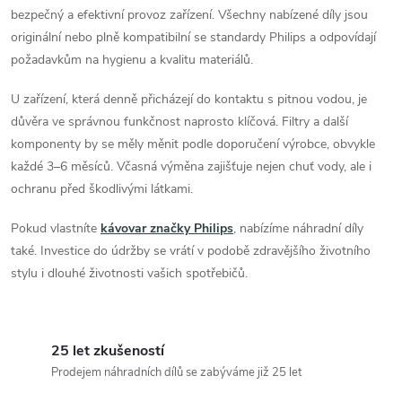
bezpečný a efektivní provoz zařízení. Všechny nabízené díly jsou
p
originální nebo plně kompatibilní se standardy Philips a odpovídají
r
požadavkům na hygienu a kvalitu materiálů.
v
U zařízení, která denně přicházejí do kontaktu s pitnou vodou, je
důvěra ve správnou funkčnost naprosto klíčová. Filtry a další
k
komponenty by se měly měnit podle doporučení výrobce, obvykle
y
každé 3–6 měsíců. Včasná výměna zajišťuje nejen chuť vody, ale i
ochranu před škodlivými látkami.
v
Pokud vlastníte
kávovar značky Philips
, nabízíme náhradní díly
ý
také. Investice do údržby se vrátí v podobě zdravějšího životního
p
stylu i dlouhé životnosti vašich spotřebičů.
i
s
25 let zkušeností
Prodejem náhradních dílů se zabýváme již 25 let
u