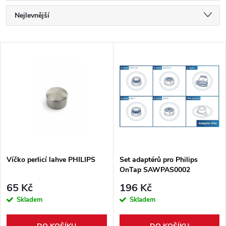
Ř
Nejlevnější
a
Nejdražší
V
Nejprodávanější
z
ý
Abecedně
e
p
n
i
í
s
p
Víčko perlicí lahve PHILIPS
Set adaptérů pro Philips
OnTap SAWPAS0002
p
r
65 Kč
196 Kč
r
Skladem
Skladem
o