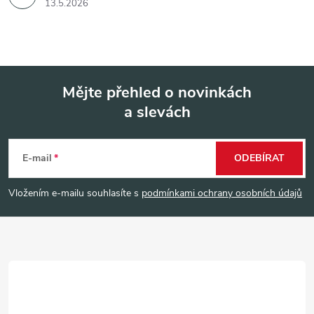
13.5.2026
Mějte přehled o novinkách
a slevách
Z
á
E-mail
ODEBÍRAT
p
Vložením e-mailu souhlasíte s
podmínkami ochrany osobních údajů
a
t
í