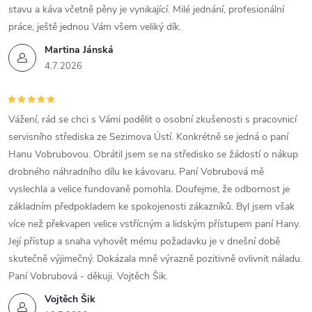
stavu a káva včetně pěny je vynikající. Milé jednání, profesionální
práce, ještě jednou Vám všem veliký dík.
Martina Jánská
4.7.2026
Vážení, rád se chci s Vámi podělit o osobní zkušenosti s pracovnicí
servisního střediska ze Sezimova Ústí. Konkrétně se jedná o paní
Hanu Vobrubovou. Obrátil jsem se na středisko se žádostí o nákup
drobného náhradního dílu ke kávovaru. Paní Vobrubová mě
vyslechla a velice fundovaně pomohla. Doufejme, že odbornost je
základním předpokladem ke spokojenosti zákazníků. Byl jsem však
více než překvapen velice vstřícným a lidským přístupem paní Hany.
Její přístup a snaha vyhovět mému požadavku je v dnešní době
skutečně výjimečný. Dokázala mně výrazně pozitivně ovlivnit náladu.
Paní Vobrubová - děkuji. Vojtěch Šik.
Vojtěch Šik