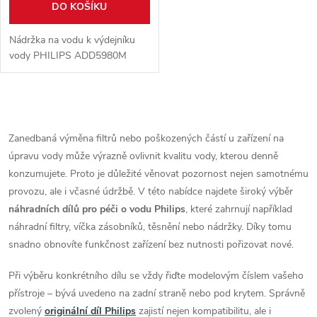
DO KOŠÍKU
Nádržka na vodu k výdejníku
vody PHILIPS ADD5980M
O
v
Zanedbaná výměna filtrů nebo poškozených částí u zařízení na
úpravu vody může výrazně ovlivnit kvalitu vody, kterou denně
l
konzumujete. Proto je důležité věnovat pozornost nejen samotnému
á
provozu, ale i včasné údržbě. V této nabídce najdete široký výběr
náhradních dílů pro péči o vodu Philips
, které zahrnují například
d
náhradní filtry, víčka zásobníků, těsnění nebo nádržky. Díky tomu
snadno obnovíte funkčnost zařízení bez nutnosti pořizovat nové.
a
Při výběru konkrétního dílu se vždy řiďte modelovým číslem vašeho
c
přístroje – bývá uvedeno na zadní straně nebo pod krytem. Správně
í
zvolený
originální díl Philips
zajistí nejen kompatibilitu, ale i