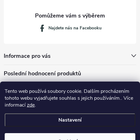
Najdete nás na Facebooku
Informace pro vás
Poslední hodnocení produktů
Tento web používá soubory cookie. Dalším procházením
tohoto webu vyjadřujete souhlas s jejich používáním.. Více
Dávkovací lžička na mletou kávu 53132C8134
informací
zde
.
Nastavení
Copyright 2026
JM servis
. Všechna práva vyhrazena.