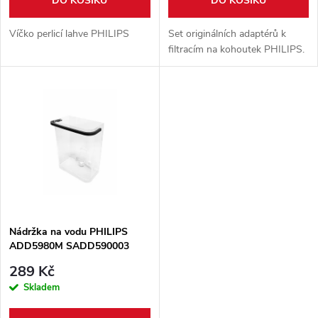
o
DO KOŠÍKU
DO KOŠÍKU
d
d
Víčko perlicí lahve PHILIPS
Set originálních adaptérů k
u
filtracím na kohoutek PHILIPS.
u
k
k
t
t
ů
ů
Nádržka na vodu PHILIPS
ADD5980M SADD590003
289 Kč
Skladem