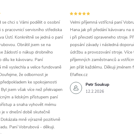
d se chci s Vámi podělit o osobní
Velmi příjemná vstřícná paní Vobr
 s pracovnicí servisního střediska
Hana jak při předání kávovaru na 
a Ústí. Konkrétně se jedná o paní
i při převzetí opraveneho stroje. P
ubovou. Obrátil jsem se na
popsání závady i následná doporu
se žádostí o nákup drobného
údržbu a provozování stroje. Více 
 dílu ke kávovaru. Paní
příjemných zaměstnanců a vstřícn
 mě vyslechla a velice fundovaně
jen přát každému. Děkuji jménem f
Doufejme, že odbornost je
Efaflex.cz
 předpokladem ke spokojenosti
Petr Soukup
 Byl jsem však více než překvapen
12.2.2026
řícným a lidským přístupem paní
 přístup a snaha vyhovět mému
 je v dnešní době skutečně
 Dokázala mně výrazně pozitivně
áladu. Paní Vobrubová - děkuji.