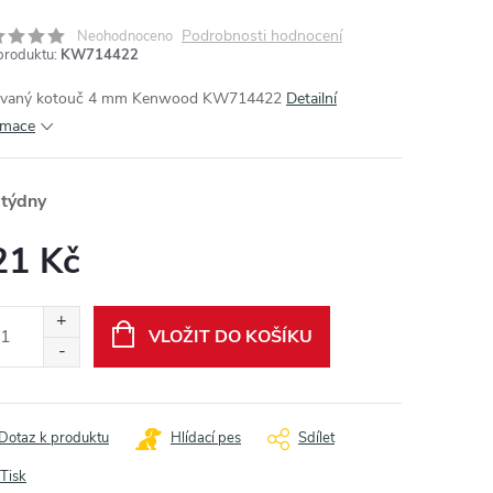
Podrobnosti hodnocení
Neohodnoceno
produktu:
KW714422
ovaný kotouč 4 mm Kenwood KW714422
Detailní
rmace
 týdny
21 Kč
ná
:
VLOŽIT DO KOŠÍKU
Dotaz k produktu
Hlídací pes
Sdílet
Tisk