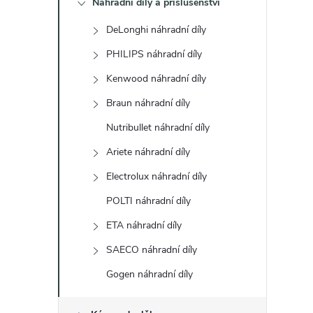
Náhradní díly a příslušenství
t
DeLonghi náhradní díly
r
PHILIPS náhradní díly
a
Kenwood náhradní díly
Braun náhradní díly
n
Nutribullet náhradní díly
n
Ariete náhradní díly
Electrolux náhradní díly
í
POLTI náhradní díly
p
ETA náhradní díly
a
SAECO náhradní díly
Gogen náhradní díly
n