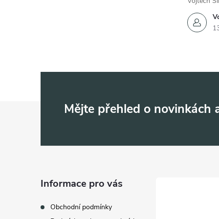
Vojtěch Ši
Vo
1
Z
Mějte přehled o novinkách
á
p
a
Informace pro vás
t
Obchodní podmínky