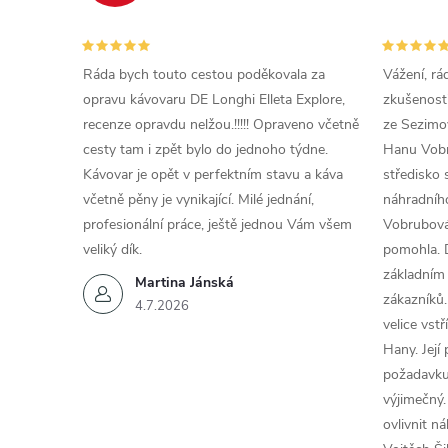
Ráda bych touto cestou poděkovala za
Vážení, rá
opravu kávovaru DE Longhi Elleta Explore,
zkušenosti
recenze opravdu nelžou.!!!!! Opraveno včetně
ze Sezimov
cesty tam i zpět bylo do jednoho týdne.
Hanu Vobr
Kávovar je opět v perfektním stavu a káva
středisko 
včetně pěny je vynikající. Milé jednání,
náhradního
profesionální práce, ještě jednou Vám všem
Vobrubová
veliký dík.
pomohla. 
základním
Martina Jánská
zákazníků.
4.7.2026
velice vst
Hany. Její
požadavku
výjimečný.
ovlivnit n