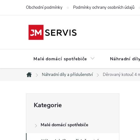
Přejít
Obchodní podmínky
Podmínky ochrany osobních údajů
na
obsah
Malé domácí spotřebiče
Náhradní díly
Náhradní díly a příslušenství
Děrovaný kotouč 
Domů
P
Přeskočit
Kategorie
kategorie
o
Malé domácí spotřebiče
s