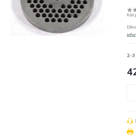
Kód 
Děr
info
2-3
4
Měr
cena