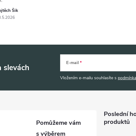
k.
jtěch Šik
3.5.2026
E-mail
a slevách
Vložením e-mailu souhlasíte s
podmínka
Poslední h
produktů