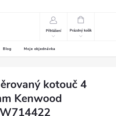
NÁKUPNÍ
KOŠÍK
Prázdný košík
Přihlášení
Blog
Moje objednávka
ěrovaný kotouč 4
m Kenwood
W714422