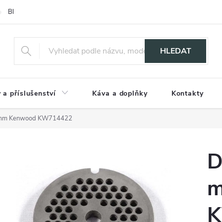
Blog
HLEDAT
 a příslušenství
Káva a doplňky
Kontakty
4 mm Kenwood KW714422
D
m
K