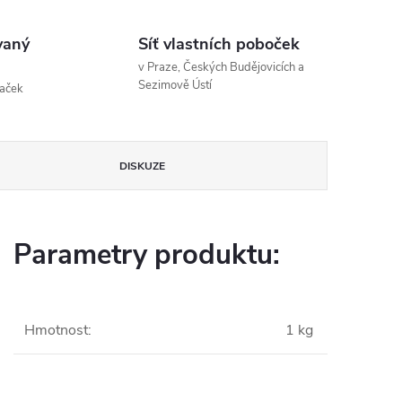
vaný
Síť vlastních poboček
v Praze, Českých Budějovicích a
Sezimově Ústí
naček
DISKUZE
Parametry produktu:
Hmotnost
:
1 kg