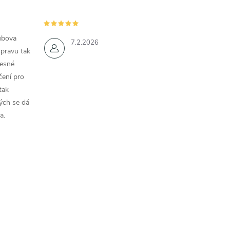
ubova
7.2.2026
opravu tak
řesné
čení pro
tak
ých se dá
a.