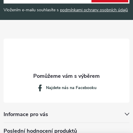
p
Vložením e-mailu souhlasíte s
podmínkami ochrany osobních údajů
a
t
í
Najdete nás na Facebooku
Informace pro vás
Poslední hodnocení produktů