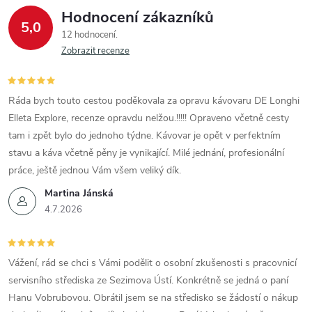
Hodnocení zákazníků
5,0
12 hodnocení
Zobrazit recenze
Ráda bych touto cestou poděkovala za opravu kávovaru DE Longhi
Elleta Explore, recenze opravdu nelžou.!!!!! Opraveno včetně cesty
tam i zpět bylo do jednoho týdne. Kávovar je opět v perfektním
stavu a káva včetně pěny je vynikající. Milé jednání, profesionální
práce, ještě jednou Vám všem veliký dík.
Martina Jánská
4.7.2026
Vážení, rád se chci s Vámi podělit o osobní zkušenosti s pracovnicí
servisního střediska ze Sezimova Ústí. Konkrétně se jedná o paní
Hanu Vobrubovou. Obrátil jsem se na středisko se žádostí o nákup