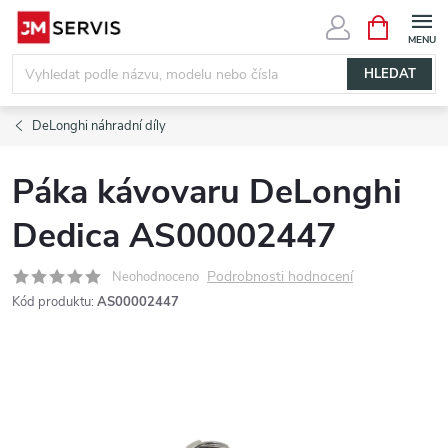
Přejít
NÁKUPNÍ
KOŠÍK
na
obsah
HLEDAT
DeLonghi náhradní díly
Páka kávovaru DeLonghi
Dedica AS00002447
Podrobnosti hodnocení
Neohodnoceno
Kód produktu:
AS00002447