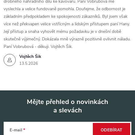
drobného náhradního dílu ke kávovaru. Paní Vobrubová mě
vyslechla a velice fundovaně pomohla. Doufejme, že odbornost je
základním předpokladem ke spokojenosti zákazníků. Byl jsem však
více než překvapen velice vstřícným a lidským přístupem paní Hany.
Její přístup a snaha vyhovět mému požadavku je v dnešní době
skutečně výjimečný. Dokázala mně výrazně pozitivně ovlivnit náladu.
Paní Vobrubová - děkuji. Vojtěch Šik.
Vojtěch Šik
13.5.2026
Mějte přehled o novinkách
a slevách
Z
á
E-mail
ODEBÍRAT