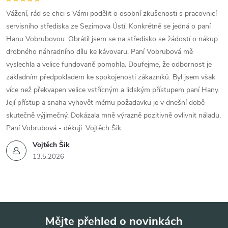
Vážení, rád se chci s Vámi podělit o osobní zkušenosti s pracovnicí
servisního střediska ze Sezimova Ústí. Konkrétně se jedná o paní
Hanu Vobrubovou. Obrátil jsem se na středisko se žádostí o nákup
drobného náhradního dílu ke kávovaru. Paní Vobrubová mě
vyslechla a velice fundovaně pomohla. Doufejme, že odbornost je
základním předpokladem ke spokojenosti zákazníků. Byl jsem však
více než překvapen velice vstřícným a lidským přístupem paní Hany.
Její přístup a snaha vyhovět mému požadavku je v dnešní době
skutečně výjimečný. Dokázala mně výrazně pozitivně ovlivnit náladu.
Paní Vobrubová - děkuji. Vojtěch Šik.
Vojtěch Šik
13.5.2026
Mějte přehled o novinkách