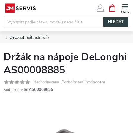
Přejít
NÁKUPNÍ
KOŠÍK
na
obsah
HLEDAT
DeLonghi náhradní díly
Držák na nápoje DeLonghi
AS00008885
Podrobnosti hodnocení
Neohodnoceno
Kód produktu:
AS00008885