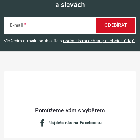
a slevách
Z
á
E-mail
ODEBÍRAT
p
Vložením e-mailu souhlasíte s
podmínkami ochrany osobních údajů
a
t
í
Najdete nás na Facebooku