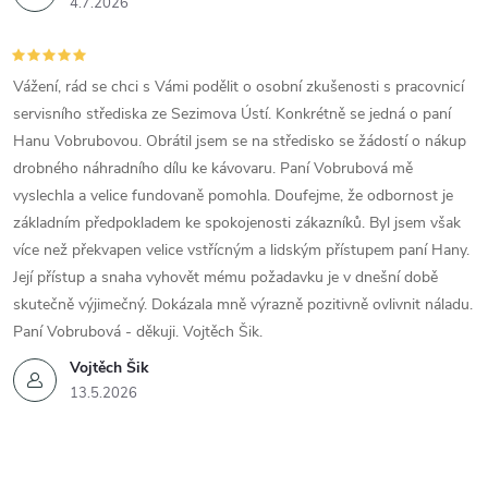
4.7.2026
Vážení, rád se chci s Vámi podělit o osobní zkušenosti s pracovnicí
servisního střediska ze Sezimova Ústí. Konkrétně se jedná o paní
Hanu Vobrubovou. Obrátil jsem se na středisko se žádostí o nákup
drobného náhradního dílu ke kávovaru. Paní Vobrubová mě
vyslechla a velice fundovaně pomohla. Doufejme, že odbornost je
základním předpokladem ke spokojenosti zákazníků. Byl jsem však
více než překvapen velice vstřícným a lidským přístupem paní Hany.
Její přístup a snaha vyhovět mému požadavku je v dnešní době
skutečně výjimečný. Dokázala mně výrazně pozitivně ovlivnit náladu.
Paní Vobrubová - děkuji. Vojtěch Šik.
Vojtěch Šik
13.5.2026