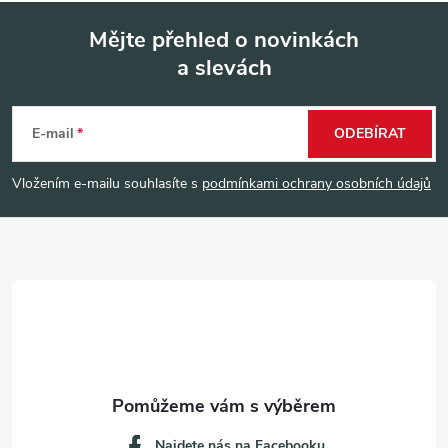
Mějte přehled o novinkách
a slevách
Z
á
E-mail
ODEBÍRAT
p
Vložením e-mailu souhlasíte s
podmínkami ochrany osobních údajů
a
t
í
Najdete nás na Facebooku