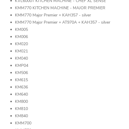
KVL6000T KITCHEN MACHINE - CHEF XL SENSE
KMM770 KITCHEN MACHINE - MAJOR PREMIER
KMM770 Major Premier + KAH357 - silver
KMM770 Major Premier + AT970A + KAH357 - silver
KM005
KM006
KM020
KM021
KM040
KMP04
KM506
KM615
KM636
KM640
KM800
KM810
KM840
KMM700