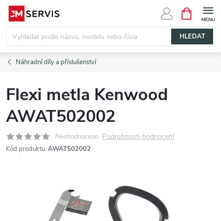
Přejít
NÁKUPNÍ
KOŠÍK
na
obsah
HLEDAT
Náhradní díly a příslušenství
Flexi metla Kenwood
AWAT502002
Podrobnosti hodnocení
Neohodnoceno
Kód produktu:
AWAT502002