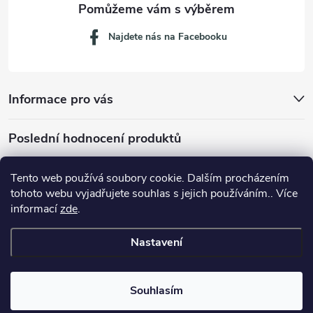
Najdete nás na Facebooku
Informace pro vás
Poslední hodnocení produktů
Tento web používá soubory cookie. Dalším procházením
tohoto webu vyjadřujete souhlas s jejich používáním.. Více
Dávkovací lžička na mletou kávu 53132C8134
informací
zde
.
Nastavení
Copyright 2026
JM servis
. Všechna práva vyhrazena.
Souhlasím
Vytvořil Shoptet