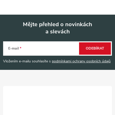
Mějte přehled o novinkách
a slevách
Z
á
E-mail
ODEBÍRAT
p
Vložením e-mailu souhlasíte s
podmínkami ochrany osobních údajů
a
t
í