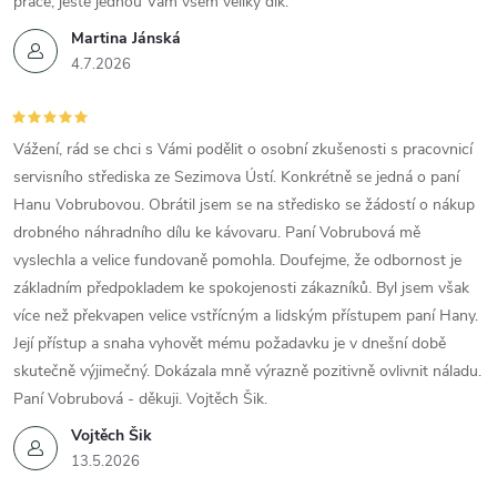
práce, ještě jednou Vám všem veliký dík.
Martina Jánská
4.7.2026
Vážení, rád se chci s Vámi podělit o osobní zkušenosti s pracovnicí
servisního střediska ze Sezimova Ústí. Konkrétně se jedná o paní
Hanu Vobrubovou. Obrátil jsem se na středisko se žádostí o nákup
drobného náhradního dílu ke kávovaru. Paní Vobrubová mě
vyslechla a velice fundovaně pomohla. Doufejme, že odbornost je
základním předpokladem ke spokojenosti zákazníků. Byl jsem však
více než překvapen velice vstřícným a lidským přístupem paní Hany.
Její přístup a snaha vyhovět mému požadavku je v dnešní době
skutečně výjimečný. Dokázala mně výrazně pozitivně ovlivnit náladu.
Paní Vobrubová - děkuji. Vojtěch Šik.
Vojtěch Šik
13.5.2026