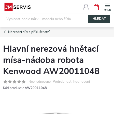
Přejít
NÁKUPNÍ
KOŠÍK
na
obsah
HLEDAT
Náhradní díly a příslušenství
Hlavní nerezová hnětací
mísa-nádoba robota
Kenwood AW20011048
Podrobnosti hodnocení
Neohodnoceno
Kód produktu:
AW20011048