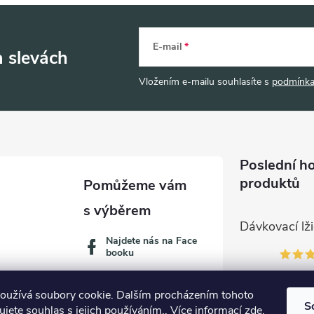
E-mail
a slevách
Vložením e-mailu souhlasíte s
podmínka
Poslední h
produktů
Najdete nás na Face
booku
oužívá soubory cookie. Dalším procházením tohoto
S
jete souhlas s jejich používáním.. Více informací
zde
.