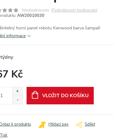
Podrobnosti hodnocení
Neohodnoceno
produktu:
AW20010030
nitelný horní panel robotu Kenwood barva šampaň
ilní informace
 týdny
67 Kč
ná
:
VLOŽIT DO KOŠÍKU
Dotaz k produktu
Hlídací pes
Sdílet
Tisk