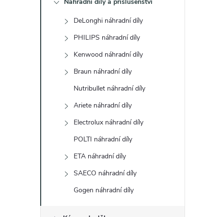
Náhradní díly a příslušenství
t
DeLonghi náhradní díly
r
PHILIPS náhradní díly
a
Kenwood náhradní díly
Braun náhradní díly
n
Nutribullet náhradní díly
n
Ariete náhradní díly
Electrolux náhradní díly
í
POLTI náhradní díly
p
ETA náhradní díly
a
SAECO náhradní díly
Gogen náhradní díly
n