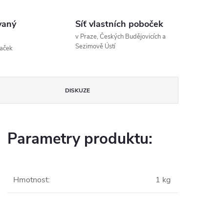
vaný
Síť vlastních poboček
v Praze, Českých Budějovicích a
Sezimově Ústí
naček
DISKUZE
Parametry produktu:
Hmotnost
:
1 kg