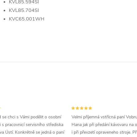
KVL85.594SI
KVL85.704SI
KVC65.001WH
d se chci s Vámi podělit o osobní
Velmi příjemná vstřícná paní Vobr
 s pracovnicí servisního střediska
Hana jak při předání kávovaru na 
a Ústí. Konkrétně se jedná o paní
i při převzetí opraveneho stroje. P