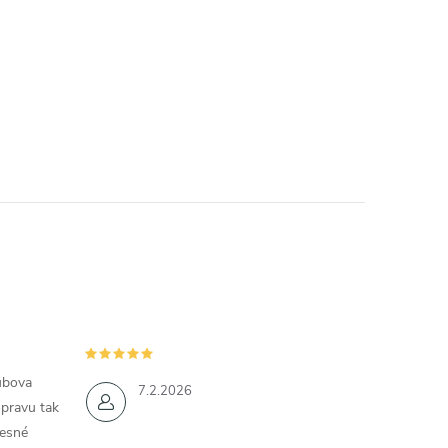
ubova
7.2.2026
opravu tak
řesné