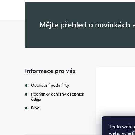
Z
Mějte přehled o novinkách
á
p
a
Informace pro vás
t
Obchodní podmínky
Podmínky ochrany osobních
í
údajů
Blog
Tento web p
webu vyjadřu