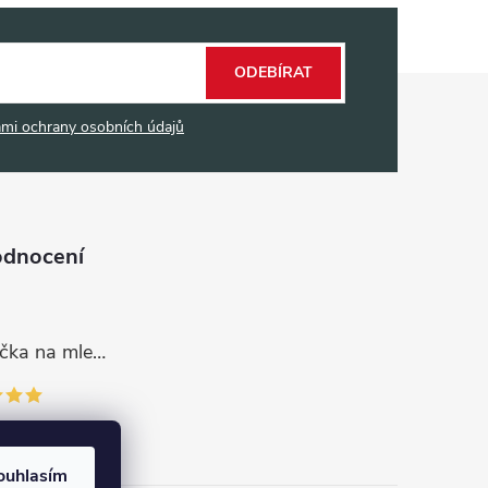
ODEBÍRAT
mi ochrany osobních údajů
odnocení
Dávkovací lžička na mletou kávu 53132C8134
ouhlasím