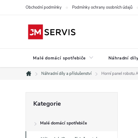
Přejít
Obchodní podmínky
Podmínky ochrany osobních údajů
na
obsah
Malé domácí spotřebiče
Náhradní díly
Náhradní díly a příslušenství
Horní panel robot
Domů
P
Přeskočit
Kategorie
kategorie
o
Malé domácí spotřebiče
s