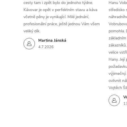
cesty tam i zpět bylo do jednoho týdne.
Hanu Vobr
Kávovar je opět v perfektním stavu a káva
středisko 
včetně pěny je vynikající. Milé jednání,
náhradního
profesionální práce, ještě jednou Vám všem
Vobrubová
veliký dík.
pomohla. 
základním
Martina Jánská
zákazníků.
4.7.2026
velice vst
Hany. Její
požadavku
výjimečný.
ovlivnit n
Vojtěch Ši
Vo
1