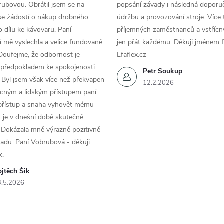
ubovou. Obrátil jsem se na
popsání závady i následná doporu
se žádostí o nákup drobného
údržbu a provozování stroje. Více 
 dílu ke kávovaru. Paní
příjemných zaměstnanců a vstřícn
 mě vyslechla a velice fundovaně
jen přát každému. Děkuji jménem f
Doufejme, že odbornost je
Efaflex.cz
 předpokladem ke spokojenosti
Petr Soukup
 Byl jsem však více než překvapen
12.2.2026
řícným a lidským přístupem paní
 přístup a snaha vyhovět mému
 je v dnešní době skutečně
 Dokázala mně výrazně pozitivně
áladu. Paní Vobrubová - děkuji.
k.
jtěch Šik
3.5.2026