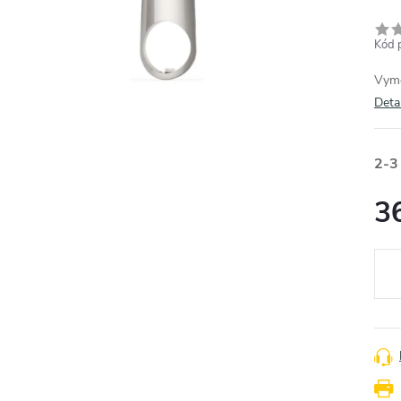
Kód 
Vymě
Deta
2-3
3
Měr
cena