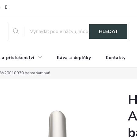
Blog
HLEDAT
 a příslušenství
Káva a doplňky
Kontakty
u AW20010030 barva šampaň
H
A
b