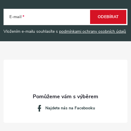
Z
á
E-mail
ODEBÍRAT
p
Vložením e-mailu souhlasíte s
podmínkami ochrany osobních údajů
a
t
í
Najdete nás na Facebooku