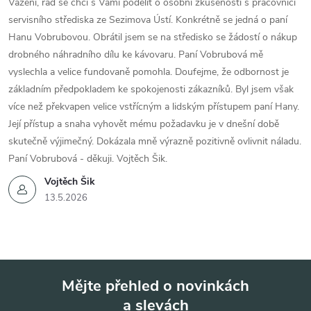
Vážení, rád se chci s Vámi podělit o osobní zkušenosti s pracovnicí
servisního střediska ze Sezimova Ústí. Konkrétně se jedná o paní
Hanu Vobrubovou. Obrátil jsem se na středisko se žádostí o nákup
drobného náhradního dílu ke kávovaru. Paní Vobrubová mě
vyslechla a velice fundovaně pomohla. Doufejme, že odbornost je
základním předpokladem ke spokojenosti zákazníků. Byl jsem však
více než překvapen velice vstřícným a lidským přístupem paní Hany.
Její přístup a snaha vyhovět mému požadavku je v dnešní době
skutečně výjimečný. Dokázala mně výrazně pozitivně ovlivnit náladu.
Paní Vobrubová - děkuji. Vojtěch Šik.
Vojtěch Šik
13.5.2026
Mějte přehled o novinkách
a slevách