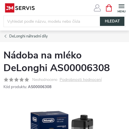
Přejít
NÁKUPNÍ
KOŠÍK
na
obsah
HLEDAT
DeLonghi náhradní díly
Nádoba na mléko
DeLonghi AS00006308
Podrobnosti hodnocení
Neohodnoceno
Kód produktu:
AS00006308