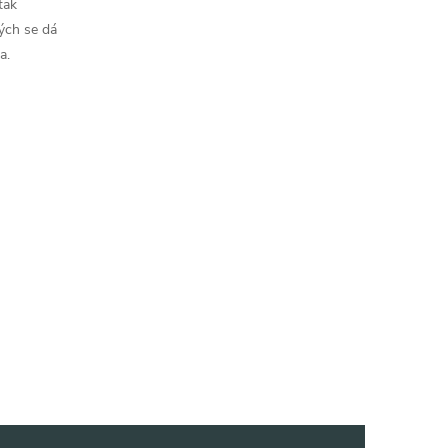
tak
ých se dá
a.