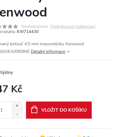
enwood
Podrobnosti hodnocení
Neohodnoceno
produktu:
KW714430
vaný kotouč 4,5 mm masomlýnku Kenwood
50A/KAX950ME
Detailní informace
 týdny
47 Kč
ná
:
VLOŽIT DO KOŠÍKU