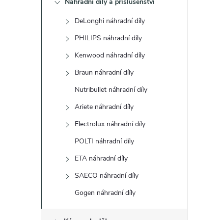
Náhradní díly a příslušenství
t
DeLonghi náhradní díly
r
PHILIPS náhradní díly
a
Kenwood náhradní díly
Braun náhradní díly
n
Nutribullet náhradní díly
n
Ariete náhradní díly
Electrolux náhradní díly
í
POLTI náhradní díly
p
ETA náhradní díly
a
SAECO náhradní díly
Gogen náhradní díly
n