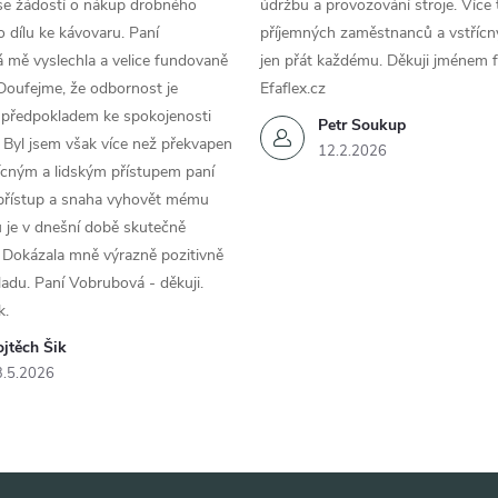
se žádostí o nákup drobného
údržbu a provozování stroje. Více 
 dílu ke kávovaru. Paní
příjemných zaměstnanců a vstřícn
 mě vyslechla a velice fundovaně
jen přát každému. Děkuji jménem f
Doufejme, že odbornost je
Efaflex.cz
 předpokladem ke spokojenosti
Petr Soukup
 Byl jsem však více než překvapen
12.2.2026
řícným a lidským přístupem paní
 přístup a snaha vyhovět mému
 je v dnešní době skutečně
 Dokázala mně výrazně pozitivně
áladu. Paní Vobrubová - děkuji.
k.
jtěch Šik
3.5.2026