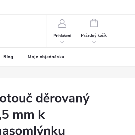
NÁKUPNÍ
KOŠÍK
Prázdný košík
Přihlášení
Blog
Moje objednávka
otouč děrovaný
,5 mm k
asomlýnku