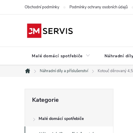
Přejít
Obchodní podmínky
Podmínky ochrany osobních údajů
na
obsah
Malé domácí spotřebiče
Náhradní díly
Náhradní díly a příslušenství
Kotouč děrovaný 4
Domů
P
Přeskočit
Kategorie
kategorie
o
Malé domácí spotřebiče
s