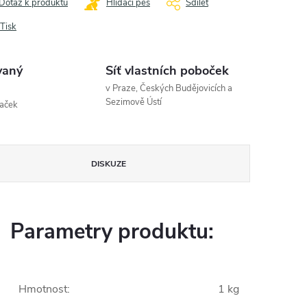
Dotaz k produktu
Hlídací pes
Sdílet
Tisk
vaný
Síť vlastních poboček
v Praze, Českých Budějovicích a
Sezimově Ústí
naček
DISKUZE
Parametry produktu:
Hmotnost
:
1 kg