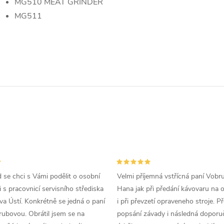
MG510 MEAT GRINDER
MG511
d se chci s Vámi podělit o osobní
Velmi příjemná vstřícná paní Vobr
 s pracovnicí servisního střediska
Hana jak při předání kávovaru na 
a Ústí. Konkrétně se jedná o paní
i při převzetí opraveneho stroje. P
ubovou. Obrátil jsem se na
popsání závady i následná doporu