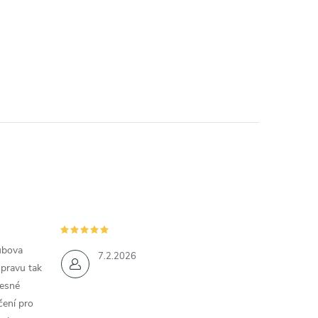
ubova
7.2.2026
opravu tak
řesné
čení pro