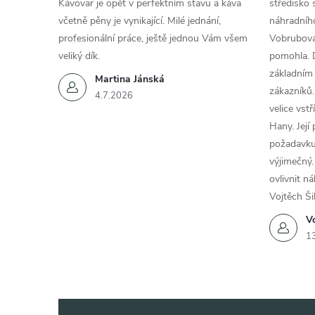
Kávovar je opět v perfektním stavu a káva
středisko 
včetně pěny je vynikající. Milé jednání,
náhradního
profesionální práce, ještě jednou Vám všem
Vobrubová
veliký dík.
pomohla. 
základním
Martina Jánská
zákazníků.
4.7.2026
velice vst
Hany. Její
požadavku
výjimečný.
ovlivnit n
Vojtěch Ši
Vo
1