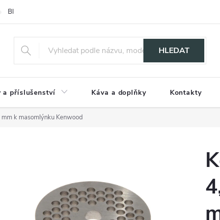
Blog
HLEDAT
 a příslušenství
Káva a doplňky
Kontakty
,5 mm k masomlýnku Kenwood
K
4
m