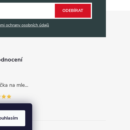
ODEBÍRAT
mi ochrany osobních údajů
odnocení
Dávkovací lžička na mletou kávu 53132C8134
ouhlasím