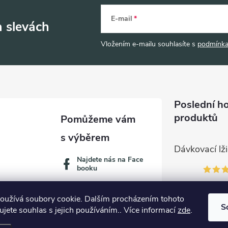
E-mail
a slevách
Vložením e-mailu souhlasíte s
podmínka
Poslední h
produktů
Najdete nás na Face
booku
oužívá soubory cookie. Dalším procházením tohoto
S
jete souhlas s jejich používáním.. Více informací
zde
.