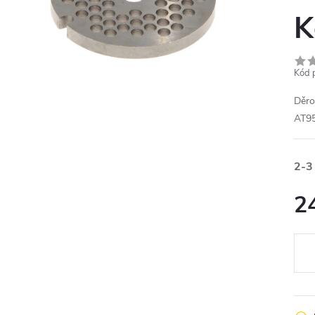
K
Kód 
Děro
AT9
2-3
2
Měr
cena