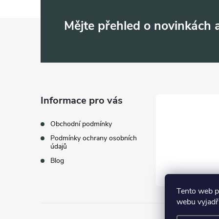
Z
Mějte přehled o novinkách
á
p
a
Informace pro vás
t
Obchodní podmínky
Podmínky ochrany osobních
í
údajů
Blog
Tento web p
webu vyjadřu