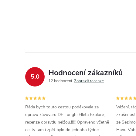
Hodnocení zákazníků
5,0
12 hodnocení
Zobrazit recenze
Ráda bych touto cestou poděkovala za
Vážení, rá
opravu kávovaru DE Longhi Elleta Explore,
zkušenosti
recenze opravdu nelžou.!!!!! Opraveno včetně
ze Sezimov
cesty tam i zpět bylo do jednoho týdne.
Hanu Vobr