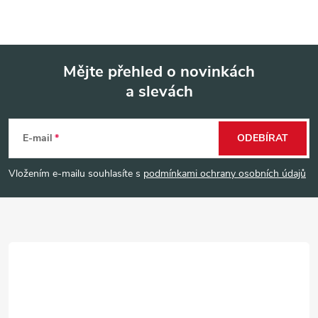
Mějte přehled o novinkách
a slevách
Z
á
E-mail
ODEBÍRAT
p
Vložením e-mailu souhlasíte s
podmínkami ochrany osobních údajů
a
t
í