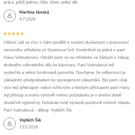
práce, ještě jednou Vám všem veliký dík.
Martina Jánská
4.7.2026
Vážení, rád se chci s Vámi podělit o osobní zkušenosti s pracovnicí
servisního střediska ze Sezimova Ústí. Konkrétně se jedná o paní
Hanu Vobrubovou. Obrátil jsem se na středisko se žádostí o nákup
drobného náhradního dílu ke kávovaru. Paní Vobrubová mě
vyslechla a velice fundovaně pomohla. Doufejme, že odbornost je
základním předpokladem ke spokojenosti zákazníků. Byl jsem však
více než překvapen velice vstřícným a lidským přístupem paní Hany.
Její přístup a snaha vyhovět mému požadavku je v dnešní době
skutečně výjimečný. Dokázala mně výrazně pozitivně ovlivnit náladu.
Paní Vobrubová - děkuji. Vojtěch Šik.
Vojtěch Šik
13.5.2026