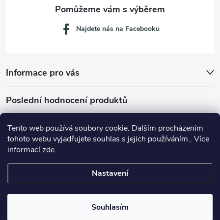
Najdete nás na Facebooku
Informace pro vás
Poslední hodnocení produktů
Tento web používá soubory cookie. Dalším procházením
tohoto webu vyjadřujete souhlas s jejich používáním.. Více
Dávkovací lžička na mletou kávu 53132C8134
informací
zde
.
Nastavení
Copyright 2026
JM servis
. Všechna práva vyhrazena.
Souhlasím
Vytvořil Shoptet