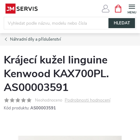
Přejít
NÁKUPNÍ
KOŠÍK
na
obsah
HLEDAT
Náhradní díly a příslušenství
Krájecí kužel linguine
Kenwood KAX700PL.
AS00003591
Podrobnosti hodnocení
Neohodnoceno
Kód produktu:
AS00003591