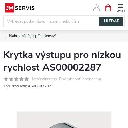
Přejít
NÁKUPNÍ
KOŠÍK
na
obsah
HLEDAT
Náhradní díly a příslušenství
Krytka výstupu pro nízkou
rychlost AS00002287
Podrobnosti hodnocení
Neohodnoceno
Kód produktu:
AS00002287