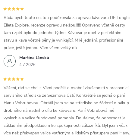
Ráda bych touto cestou poděkovala za opravu kávovaru DE Longhi
Elleta Explore, recenze opravdu nelžou.!!!!! Opraveno včetně cesty
tam i zpět bylo do jednoho týdne. Kávovar je opět v perfektním
stavu a káva včetně pěny je vynikající. Milé jednání, profesionální
práce, ještě jednou Vám všem veliký dík.
Martina Jánská
4.7.2026
Vážení, rád se chci s Vámi podělit o osobní zkušenosti s pracovnicí
servisního střediska ze Sezimova Ústí. Konkrétně se jedná o paní
Hanu Vobrubovou. Obrátil jsem se na středisko se žádostí o nákup
drobného náhradního dílu ke kávovaru. Paní Vobrubová mě
vyslechla a velice fundovaně pomohla. Doufejme, že odbornost je
základním předpokladem ke spokojenosti zákazníků. Byl jsem však
více než překvapen velice vstřícným a lidským přístupem paní Hany.