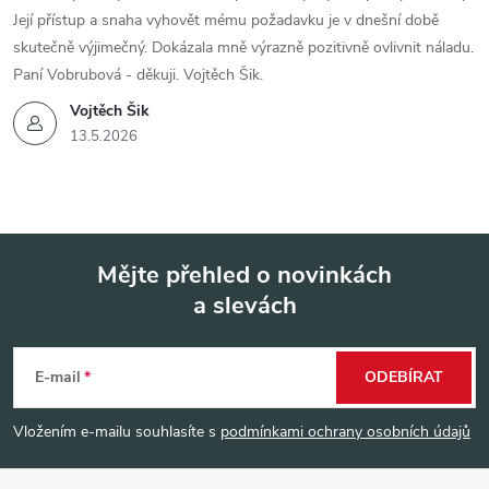
Její přístup a snaha vyhovět mému požadavku je v dnešní době
skutečně výjimečný. Dokázala mně výrazně pozitivně ovlivnit náladu.
Paní Vobrubová - děkuji. Vojtěch Šik.
Vojtěch Šik
13.5.2026
Mějte přehled o novinkách
a slevách
Z
á
E-mail
ODEBÍRAT
p
Vložením e-mailu souhlasíte s
podmínkami ochrany osobních údajů
a