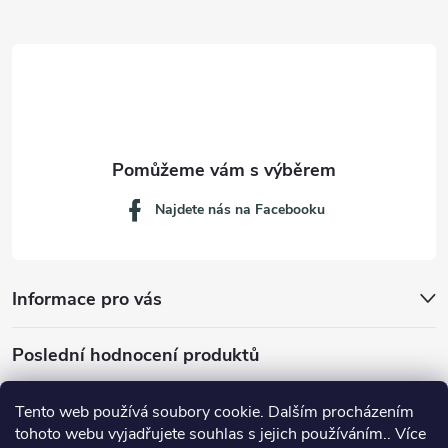
t
í
Najdete nás na Facebooku
Informace pro vás
Poslední hodnocení produktů
Tento web používá soubory cookie. Dalším procházením
tohoto webu vyjadřujete souhlas s jejich používáním.. Více
Dávkovací lžička na mletou kávu 53132C8134