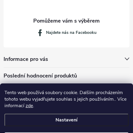
Najdete nás na Facebooku
Informace pro vás
Poslední hodnocení produktů
Tento web používá soubory cookie. Dalším procházením
tohoto webu vyjadřujete souhlas s jejich používáním.. Více
Dávkovací lžička na mletou kávu 53132C8134
informací
zde
.
Nastavení