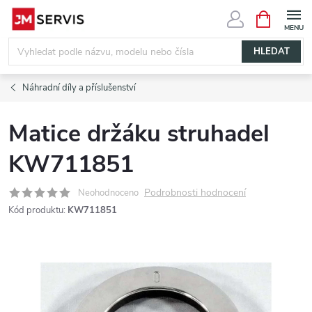
Přejít
NÁKUPNÍ
KOŠÍK
na
obsah
HLEDAT
Náhradní díly a příslušenství
Matice držáku struhadel
KW711851
Podrobnosti hodnocení
Neohodnoceno
Kód produktu:
KW711851