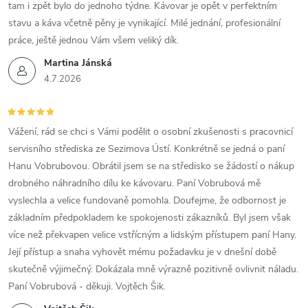
tam i zpět bylo do jednoho týdne. Kávovar je opět v perfektním
stavu a káva včetně pěny je vynikající. Milé jednání, profesionální
práce, ještě jednou Vám všem veliký dík.
Martina Jánská
4.7.2026
Vážení, rád se chci s Vámi podělit o osobní zkušenosti s pracovnicí
servisního střediska ze Sezimova Ústí. Konkrétně se jedná o paní
Hanu Vobrubovou. Obrátil jsem se na středisko se žádostí o nákup
drobného náhradního dílu ke kávovaru. Paní Vobrubová mě
vyslechla a velice fundovaně pomohla. Doufejme, že odbornost je
základním předpokladem ke spokojenosti zákazníků. Byl jsem však
více než překvapen velice vstřícným a lidským přístupem paní Hany.
Její přístup a snaha vyhovět mému požadavku je v dnešní době
skutečně výjimečný. Dokázala mně výrazně pozitivně ovlivnit náladu.
Paní Vobrubová - děkuji. Vojtěch Šik.