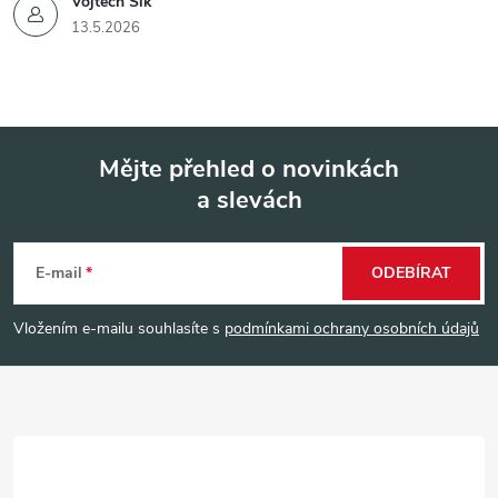
Vojtěch Šik
13.5.2026
Mějte přehled o novinkách
a slevách
Z
á
E-mail
ODEBÍRAT
p
Vložením e-mailu souhlasíte s
podmínkami ochrany osobních údajů
a
t
í