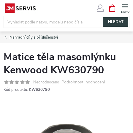
Přejít
NÁKUPNÍ
KOŠÍK
na
obsah
HLEDAT
Náhradní díly a příslušenství
Matice těla masomlýnku
Kenwood KW630790
Podrobnosti hodnocení
Neohodnoceno
Kód produktu:
KW630790