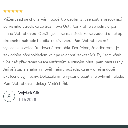
Vážení, rád se chci s Vámi podělit o osobní zkušenosti s pracovnicí
servisního střediska ze Sezimova Ústí. Konkrétně se jedná o paní
Hanu Vobrubovou. Obrátil jsem se na středisko se žádostí o nákup
drobného náhradního dílu ke kávovaru. Paní Vobrubová mě
vyslechla a velice fundovaně pomohla. Doufejme, že odbornost je
základním předpokladem ke spokojenosti zákazníků. Byl jsem však
více než překvapen velice vstřícným a lidským přístupem paní Hany.
Její přístup a snaha vyhovět mému požadavku je v dnešní době
skutečně výjimečný. Dokázala mně výrazně pozitivně ovlivnit náladu.
Paní Vobrubová - děkuji. Vojtěch Šik.
Vojtěch Šik
13.5.2026