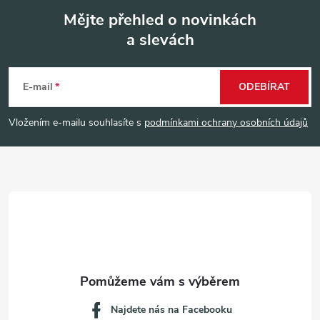
Mějte přehled o novinkách
a slevách
Z
á
E-mail
ODEBÍRAT
p
Vložením e-mailu souhlasíte s
podmínkami ochrany osobních údajů
a
t
í
Najdete nás na Facebooku