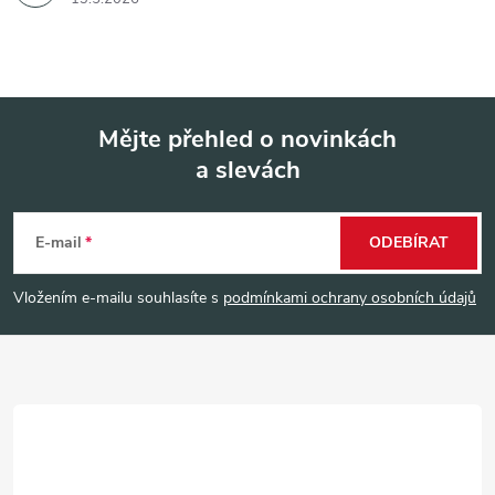
Mějte přehled o novinkách
a slevách
Z
á
E-mail
ODEBÍRAT
p
Vložením e-mailu souhlasíte s
podmínkami ochrany osobních údajů
a
t
í