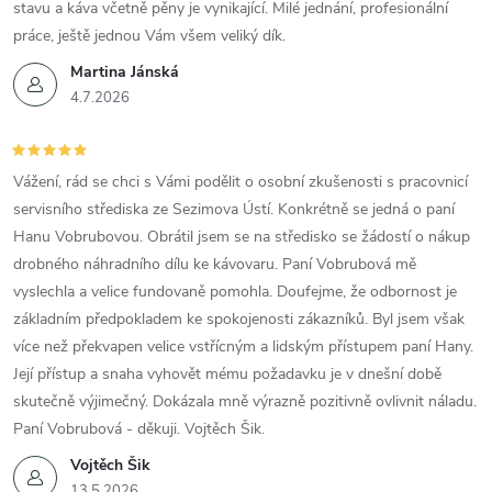
stavu a káva včetně pěny je vynikající. Milé jednání, profesionální
práce, ještě jednou Vám všem veliký dík.
Martina Jánská
4.7.2026
Vážení, rád se chci s Vámi podělit o osobní zkušenosti s pracovnicí
servisního střediska ze Sezimova Ústí. Konkrétně se jedná o paní
Hanu Vobrubovou. Obrátil jsem se na středisko se žádostí o nákup
drobného náhradního dílu ke kávovaru. Paní Vobrubová mě
vyslechla a velice fundovaně pomohla. Doufejme, že odbornost je
základním předpokladem ke spokojenosti zákazníků. Byl jsem však
více než překvapen velice vstřícným a lidským přístupem paní Hany.
Její přístup a snaha vyhovět mému požadavku je v dnešní době
skutečně výjimečný. Dokázala mně výrazně pozitivně ovlivnit náladu.
Paní Vobrubová - děkuji. Vojtěch Šik.
Vojtěch Šik
13.5.2026