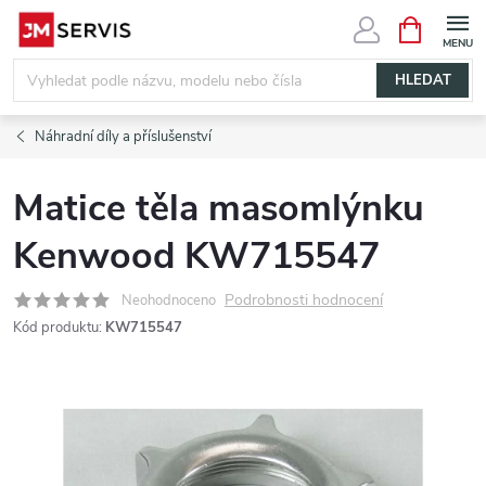
Přejít
NÁKUPNÍ
KOŠÍK
na
obsah
HLEDAT
Náhradní díly a příslušenství
Matice těla masomlýnku
Kenwood KW715547
Podrobnosti hodnocení
Neohodnoceno
Kód produktu:
KW715547