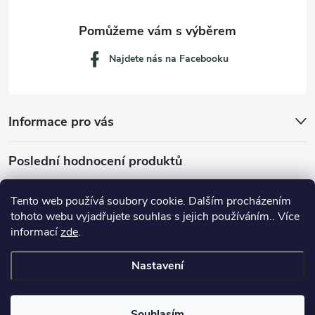
Najdete nás na Facebooku
Informace pro vás
Poslední hodnocení produktů
Tento web používá soubory cookie. Dalším procházením
tohoto webu vyjadřujete souhlas s jejich používáním.. Více
Dávkovací lžička na mletou kávu 53132C8134
informací
zde
.
Nastavení
Copyright 2026
JM servis
. Všechna práva vyhrazena.
Souhlasím