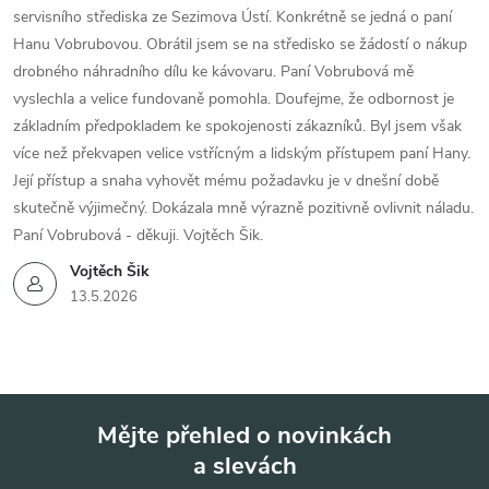
servisního střediska ze Sezimova Ústí. Konkrétně se jedná o paní
Hanu Vobrubovou. Obrátil jsem se na středisko se žádostí o nákup
drobného náhradního dílu ke kávovaru. Paní Vobrubová mě
vyslechla a velice fundovaně pomohla. Doufejme, že odbornost je
základním předpokladem ke spokojenosti zákazníků. Byl jsem však
více než překvapen velice vstřícným a lidským přístupem paní Hany.
Její přístup a snaha vyhovět mému požadavku je v dnešní době
skutečně výjimečný. Dokázala mně výrazně pozitivně ovlivnit náladu.
Paní Vobrubová - děkuji. Vojtěch Šik.
Vojtěch Šik
13.5.2026
Mějte přehled o novinkách
a slevách
Z