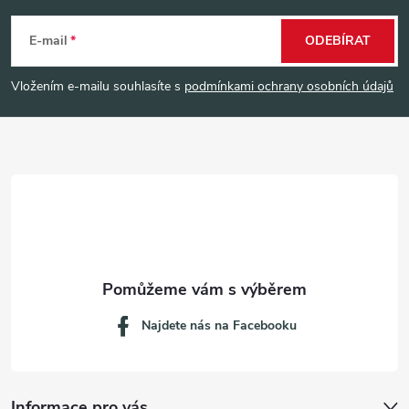
á
E-mail
ODEBÍRAT
p
Vložením e-mailu souhlasíte s
podmínkami ochrany osobních údajů
a
t
í
Najdete nás na Facebooku
Informace pro vás