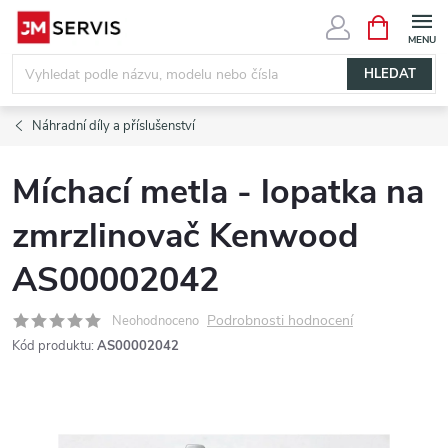
Přejít
NÁKUPNÍ
KOŠÍK
na
obsah
HLEDAT
Náhradní díly a příslušenství
Míchací metla - lopatka na
zmrzlinovač Kenwood
AS00002042
Podrobnosti hodnocení
Neohodnoceno
Kód produktu:
AS00002042