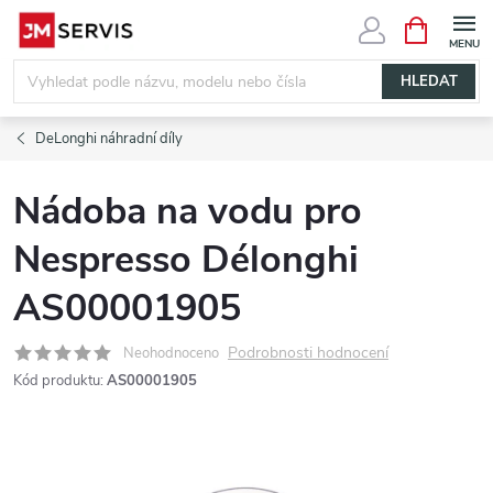
Přejít
NÁKUPNÍ
KOŠÍK
na
obsah
HLEDAT
DeLonghi náhradní díly
Nádoba na vodu pro
Nespresso Délonghi
AS00001905
Podrobnosti hodnocení
Neohodnoceno
Kód produktu:
AS00001905