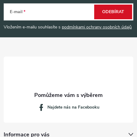
á
E-mail
ODEBÍRAT
p
Vložením e-mailu souhlasíte s
podmínkami ochrany osobních údajů
a
t
í
Najdete nás na Facebooku
Informace pro vás