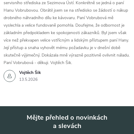
servisního střediska ze Sezimova Ústí. Konkrétně se jedná o paní
Hanu Vobrubovou. Obrátil jsem se na středisko se žádostí o nákup
drobného náhradního dílu ke kávovaru. Paní Vobrubová mě
vyslechla a velice fundovaně pomohla. Doufejme, že odbornost je
základním předpokladem ke spokojenosti zákazníků. Byl jsem však
více než překvapen velice vstřícným a lidským přístupem paní Hany.
Její přístup a snaha vyhovět mému požadavku je v dnešní době
skutečně výjimečný. Dokázala mně výrazně pozitivně ovlivnit náladu.
Paní Vobrubová - děkuji. Vojtěch Šik.
Vojtěch Šik
13.5.2026
Mějte přehled o novinkách
a slevách
Z