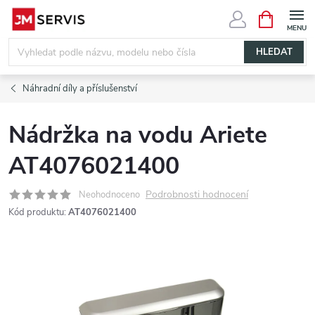
Přejít
NÁKUPNÍ
KOŠÍK
na
obsah
HLEDAT
Náhradní díly a příslušenství
Nádržka na vodu Ariete
AT4076021400
Podrobnosti hodnocení
Neohodnoceno
Kód produktu:
AT4076021400