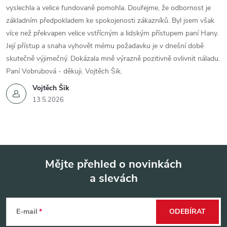
vyslechla a velice fundovaně pomohla. Doufejme, že odbornost je
základním předpokladem ke spokojenosti zákazníků. Byl jsem však
více než překvapen velice vstřícným a lidským přístupem paní Hany.
Její přístup a snaha vyhovět mému požadavku je v dnešní době
skutečně výjimečný. Dokázala mně výrazně pozitivně ovlivnit náladu.
Paní Vobrubová - děkuji. Vojtěch Šik.
Vojtěch Šik
13.5.2026
Mějte přehled o novinkách
a slevách
Z
á
E-mail
ODEBÍRAT