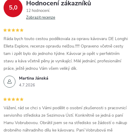
Hodnocení zákazníků
5,0
12 hodnocení
Zobrazit recenze
Ráda bych touto cestou poděkovala za opravu kávovaru DE Longhi
Elleta Explore, recenze opravdu nelžou.!!!!! Opraveno včetně cesty
tam i zpět bylo do jednoho týdne. Kávovar je opět v perfektním
stavu a káva včetně pěny je vynikající. Milé jednání, profesionální
práce, ještě jednou Vám všem veliký dík.
Martina Jánská
4.7.2026
Vážení, rád se chci s Vámi podělit o osobní zkušenosti s pracovnicí
servisního střediska ze Sezimova Ústí. Konkrétně se jedná o paní
Hanu Vobrubovou. Obrátil jsem se na středisko se žádostí o nákup
drobného náhradního dílu ke kávovaru. Paní Vobrubová mě