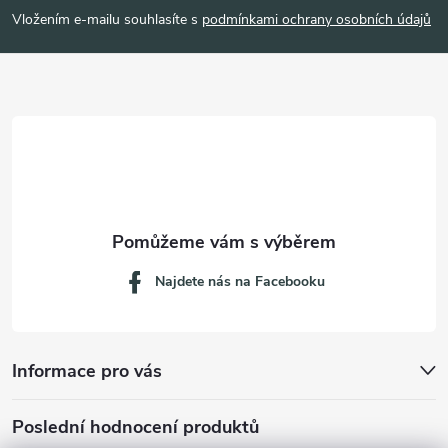
p
Vložením e-mailu souhlasíte s
podmínkami ochrany osobních údajů
a
t
í
Najdete nás na Facebooku
Informace pro vás
Poslední hodnocení produktů