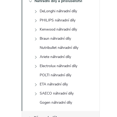
Náhradní díly a příslušenství
t
DeLonghi náhradní díly
r
PHILIPS náhradní díly
a
Kenwood náhradní díly
Braun náhradní díly
n
Nutribullet náhradní díly
n
Ariete náhradní díly
Electrolux náhradní díly
í
POLTI náhradní díly
p
ETA náhradní díly
a
SAECO náhradní díly
Gogen náhradní díly
n