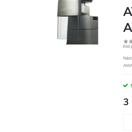
A
A
Kód 
Nást
AWA
3
Měr
cena