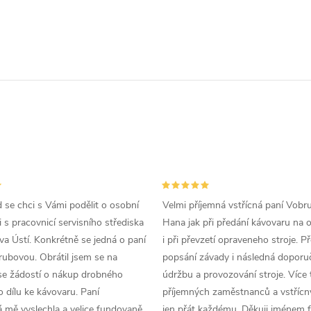
d se chci s Vámi podělit o osobní
Velmi příjemná vstřícná paní Vobr
 s pracovnicí servisního střediska
Hana jak při předání kávovaru na 
a Ústí. Konkrétně se jedná o paní
i při převzetí opraveneho stroje. P
ubovou. Obrátil jsem se na
popsání závady i následná doporu
se žádostí o nákup drobného
údržbu a provozování stroje. Více 
 dílu ke kávovaru. Paní
příjemných zaměstnanců a vstřícn
 mě vyslechla a velice fundovaně
jen přát každému. Děkuji jménem f