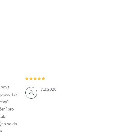
ubova
7.2.2026
opravu tak
řesné
čení pro
tak
ých se dá
a.