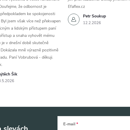
Doufejme, že odbornost je
Efaflex.cz
 předpokladem ke spokojenosti
Petr Soukup
 Byl jsem však více než překvapen
12.2.2026
řícným a lidským přístupem paní
 přístup a snaha vyhovět mému
 je v dnešní době skutečně
 Dokázala mně výrazně pozitivně
áladu. Paní Vobrubová - děkuji.
k.
jtěch Šik
3.5.2026
E-mail
a slevách