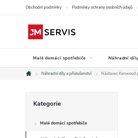
Přejít
Obchodní podmínky
Podmínky ochrany osobních údajů
na
obsah
Malé domácí spotřebiče
Náhradní díly
Náhradní díly a příslušenství
Nástavec Kenwood p
Domů
P
Přeskočit
Kategorie
kategorie
o
Malé domácí spotřebiče
s