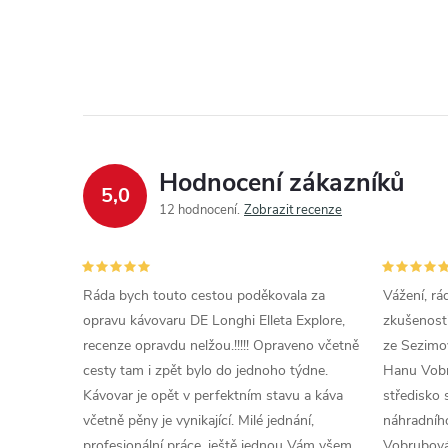
Hodnocení zákazníků
5,0
12 hodnocení
Zobrazit recenze
Ráda bych touto cestou poděkovala za
Vážení, rá
opravu kávovaru DE Longhi Elleta Explore,
zkušenosti
recenze opravdu nelžou.!!!!! Opraveno včetně
ze Sezimov
cesty tam i zpět bylo do jednoho týdne.
Hanu Vobr
Kávovar je opět v perfektním stavu a káva
středisko 
včetně pěny je vynikající. Milé jednání,
náhradního
profesionální práce, ještě jednou Vám všem
Vobrubová