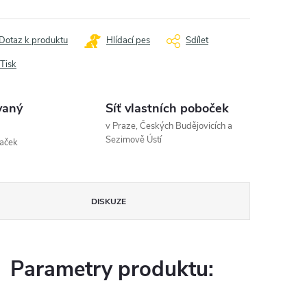
Dotaz k produktu
Hlídací pes
Sdílet
Tisk
vaný
Síť vlastních poboček
v Praze, Českých Budějovicích a
Sezimově Ústí
naček
DISKUZE
Parametry produktu: