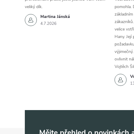
veliký dík.
pomohla. 
základním
Martina Jánská
zákazníků.
4.7.2026
velice vst
Hany. Její
požadavku
výjimečný.
ovlivnit n
Vojtěch Ši
Vo
1
Mějte přehled o novinkách