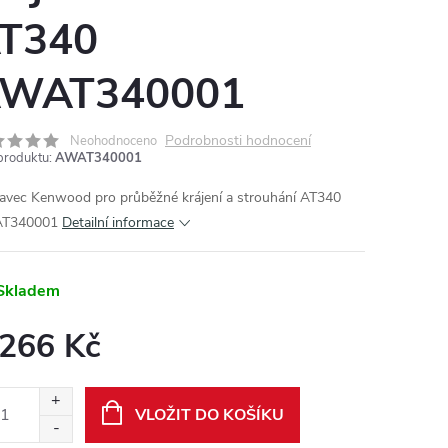
T340
WAT340001
Podrobnosti hodnocení
Neohodnoceno
produktu:
AWAT340001
avec Kenwood pro průběžné krájení a strouhání AT340
T340001
Detailní informace
Skladem
 266 Kč
ná
:
VLOŽIT DO KOŠÍKU