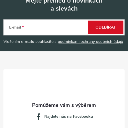
Mějte přehled o novinkách
a slevách
Z
á
E-mail
ODEBÍRAT
p
Vložením e-mailu souhlasíte s
podmínkami ochrany osobních údajů
a
t
í
Najdete nás na Facebooku