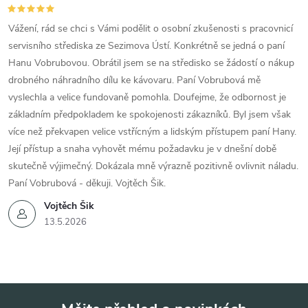
Vážení, rád se chci s Vámi podělit o osobní zkušenosti s pracovnicí
servisního střediska ze Sezimova Ústí. Konkrétně se jedná o paní
Hanu Vobrubovou. Obrátil jsem se na středisko se žádostí o nákup
drobného náhradního dílu ke kávovaru. Paní Vobrubová mě
vyslechla a velice fundovaně pomohla. Doufejme, že odbornost je
základním předpokladem ke spokojenosti zákazníků. Byl jsem však
více než překvapen velice vstřícným a lidským přístupem paní Hany.
Její přístup a snaha vyhovět mému požadavku je v dnešní době
skutečně výjimečný. Dokázala mně výrazně pozitivně ovlivnit náladu.
Paní Vobrubová - děkuji. Vojtěch Šik.
Vojtěch Šik
13.5.2026