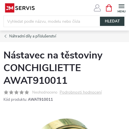
Přejít
NÁKUPNÍ
KOŠÍK
na
obsah
HLEDAT
Náhradní díly a příslušenství
Nástavec na těstoviny
CONCHIGLIETTE
AWAT910011
Podrobnosti hodnocení
Neohodnoceno
Kód produktu:
AWAT910011