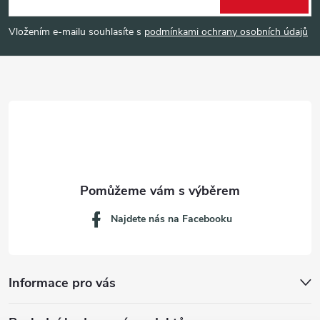
p
Vložením e-mailu souhlasíte s
podmínkami ochrany osobních údajů
a
t
í
Najdete nás na Facebooku
Informace pro vás