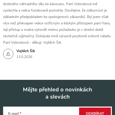
drobného náhradního dílu ke kávovaru. Paní Vobrubová mě
vyslechla a velice fundovaně pomohla. Doufejme, že odbornost je
základním předpokladem ke spokojenosti zákazníků. Byl jsem však
více než překvapen velice vstřícným a lidským přístupem paní Hany.
Její přístup a snaha vyhovět mému požadavku je v dnešní době
skutečně výjimečný. Dokázala mně výrazně pozitivně ovlivnit náladu.
Paní Vobrubová - děkuji. Vojtěch Šik.
Vojtěch Šik
13.5.2026
Mějte přehled o novinkách
a slevách
Z
á
E-mail
ODEBÍRAT