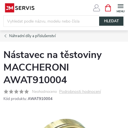
Přejít
NÁKUPNÍ
KOŠÍK
na
obsah
HLEDAT
Náhradní díly a příslušenství
Nástavec na těstoviny
MACCHERONI
AWAT910004
Podrobnosti hodnocení
Neohodnoceno
Kód produktu:
AWAT910004