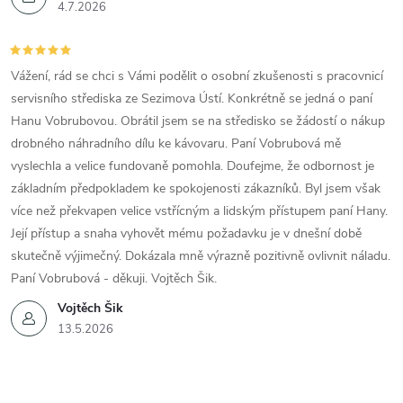
4.7.2026
Vážení, rád se chci s Vámi podělit o osobní zkušenosti s pracovnicí
servisního střediska ze Sezimova Ústí. Konkrétně se jedná o paní
Hanu Vobrubovou. Obrátil jsem se na středisko se žádostí o nákup
drobného náhradního dílu ke kávovaru. Paní Vobrubová mě
vyslechla a velice fundovaně pomohla. Doufejme, že odbornost je
základním předpokladem ke spokojenosti zákazníků. Byl jsem však
více než překvapen velice vstřícným a lidským přístupem paní Hany.
Její přístup a snaha vyhovět mému požadavku je v dnešní době
skutečně výjimečný. Dokázala mně výrazně pozitivně ovlivnit náladu.
Paní Vobrubová - děkuji. Vojtěch Šik.
Vojtěch Šik
13.5.2026