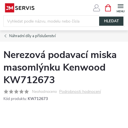
Přejít
NÁKUPNÍ
KOŠÍK
na
obsah
HLEDAT
Náhradní díly a příslušenství
Nerezová podavací miska
masomlýnku Kenwood
KW712673
Podrobnosti hodnocení
Neohodnoceno
Kód produktu:
KW712673