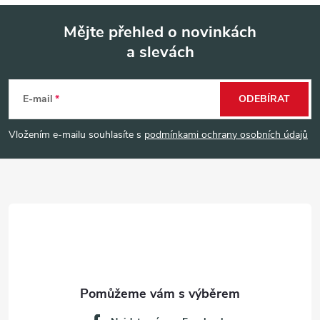
Mějte přehled o novinkách
a slevách
Z
á
E-mail
ODEBÍRAT
p
Vložením e-mailu souhlasíte s
podmínkami ochrany osobních údajů
a
t
í