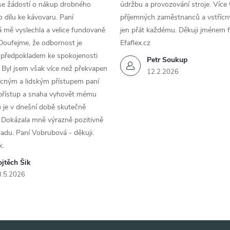
se žádostí o nákup drobného
údržbu a provozování stroje. Více 
 dílu ke kávovaru. Paní
příjemných zaměstnanců a vstřícn
 mě vyslechla a velice fundovaně
jen přát každému. Děkuji jménem f
Doufejme, že odbornost je
Efaflex.cz
 předpokladem ke spokojenosti
Petr Soukup
 Byl jsem však více než překvapen
12.2.2026
řícným a lidským přístupem paní
 přístup a snaha vyhovět mému
 je v dnešní době skutečně
 Dokázala mně výrazně pozitivně
áladu. Paní Vobrubová - děkuji.
k.
jtěch Šik
3.5.2026