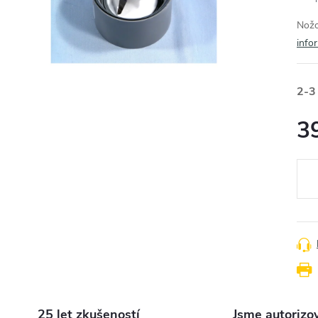
Nožo
info
2-3
3
Měr
cena
25 let zkušeností
Jsme autorizo