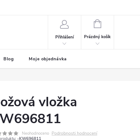
NÁKUPNÍ
KOŠÍK
Prázdný košík
Přihlášení
Blog
Moje objednávka
ožová vložka
W696811
Podrobnosti hodnocení
Neohodnoceno
produktu:
-KW696811