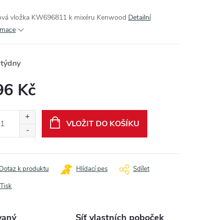
vá vložka KW696811 k mixéru Kenwood
Detailní
rmace
 týdny
96 Kč
ná
:
VLOŽIT DO KOŠÍKU
Dotaz k produktu
Hlídací pes
Sdílet
Tisk
vaný
Síť vlastních poboček