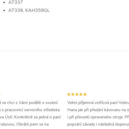
AT337
AT338, KAH359GL
d se chci s Vámi podělit o osobní
Velmi příjemná vstřícná paní Vobr
 s pracovnicí servisního střediska
Hana jak při předání kávovaru na 
a Ústí. Konkrétně se jedná o paní
i při převzetí opraveneho stroje. P
ubovou. Obrátil jsem se na
popsání závady i následná doporu