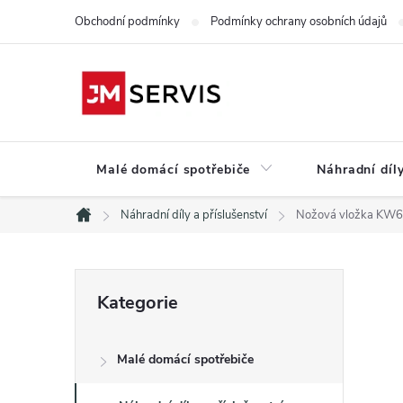
Přejít
Obchodní podmínky
Podmínky ochrany osobních údajů
na
obsah
Malé domácí spotřebiče
Náhradní díly
Náhradní díly a příslušenství
Nožová vložka KW
Domů
P
Přeskočit
Kategorie
kategorie
o
Malé domácí spotřebiče
s