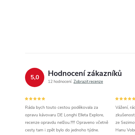
Hodnocení zákazníků
5,0
12 hodnocení
Zobrazit recenze
Ráda bych touto cestou poděkovala za
Vážení, rá
opravu kávovaru DE Longhi Elleta Explore,
zkušenosti
recenze opravdu nelžou.!!!!! Opraveno včetně
ze Sezimov
cesty tam i zpět bylo do jednoho týdne.
Hanu Vobr