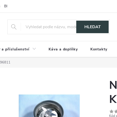
Blog
HLEDAT
 a příslušenství
Káva a doplňky
Kontakty
696811
N
K
Kód 