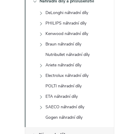
Náhradní díly a příslušenství
t
DeLonghi náhradní díly
r
PHILIPS náhradní díly
a
Kenwood náhradní díly
Braun náhradní díly
n
Nutribullet náhradní díly
n
Ariete náhradní díly
Electrolux náhradní díly
í
POLTI náhradní díly
p
ETA náhradní díly
a
SAECO náhradní díly
Gogen náhradní díly
n