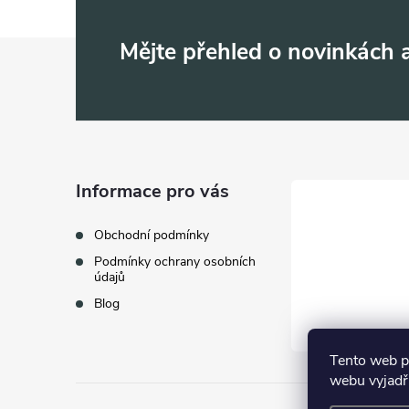
Z
Mějte přehled o novinkách
á
p
a
Informace pro vás
t
Obchodní podmínky
Podmínky ochrany osobních
í
údajů
Blog
Tento web p
webu vyjadřu