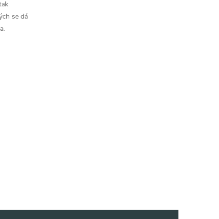
tak
ých se dá
a.