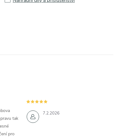
Náhradní díly a příslušenství
ubova
7.2.2026
opravu tak
řesné
čení pro