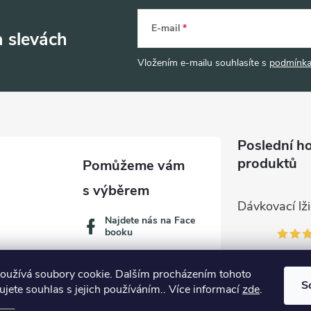
E-mail
a slevách
Vložením e-mailu souhlasíte s
podmínka
Poslední h
produktů
Najdete nás na Face
booku
oužívá soubory cookie. Dalším procházením tohoto
S
jete souhlas s jejich používáním.. Více informací
zde
.