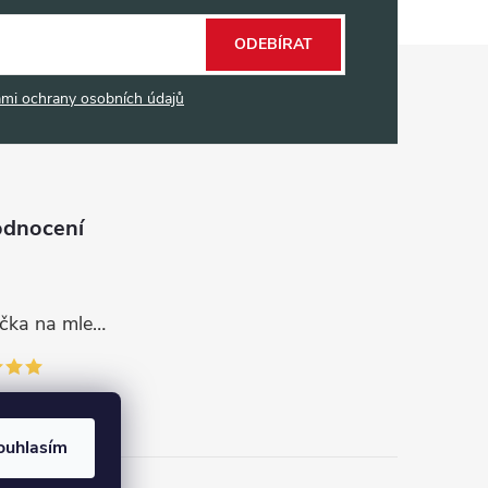
ODEBÍRAT
mi ochrany osobních údajů
odnocení
Dávkovací lžička na mletou kávu 53132C8134
ouhlasím