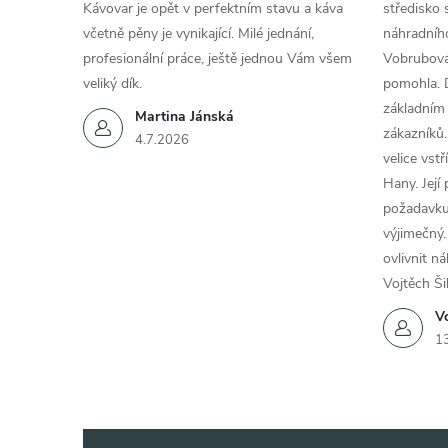
Kávovar je opět v perfektním stavu a káva
středisko 
včetně pěny je vynikající. Milé jednání,
náhradního
profesionální práce, ještě jednou Vám všem
Vobrubová
veliký dík.
pomohla. 
základním
Martina Jánská
zákazníků.
4.7.2026
velice vst
Hany. Její
požadavku
výjimečný.
ovlivnit n
Vojtěch Ši
Vo
1