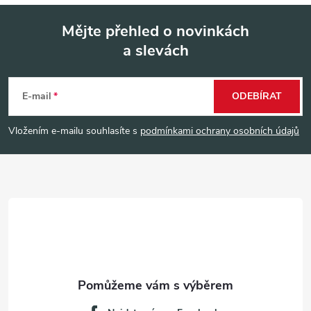
Mějte přehled o novinkách
a slevách
Z
á
E-mail
ODEBÍRAT
p
Vložením e-mailu souhlasíte s
podmínkami ochrany osobních údajů
a
t
í