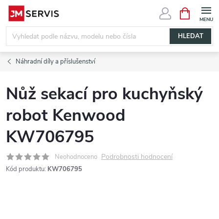
Přejít
NÁKUPNÍ
KOŠÍK
na
obsah
HLEDAT
Náhradní díly a příslušenství
Nůž sekací pro kuchyňský
robot Kenwood
KW706795
Podrobnosti hodnocení
Neohodnoceno
Kód produktu:
KW706795