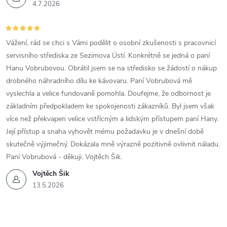
4.7.2026
Vážení, rád se chci s Vámi podělit o osobní zkušenosti s pracovnicí
servisního střediska ze Sezimova Ústí. Konkrétně se jedná o paní
Hanu Vobrubovou. Obrátil jsem se na středisko se žádostí o nákup
drobného náhradního dílu ke kávovaru. Paní Vobrubová mě
vyslechla a velice fundovaně pomohla. Doufejme, že odbornost je
základním předpokladem ke spokojenosti zákazníků. Byl jsem však
více než překvapen velice vstřícným a lidským přístupem paní Hany.
Její přístup a snaha vyhovět mému požadavku je v dnešní době
skutečně výjimečný. Dokázala mně výrazně pozitivně ovlivnit náladu.
Paní Vobrubová - děkuji. Vojtěch Šik.
Vojtěch Šik
13.5.2026