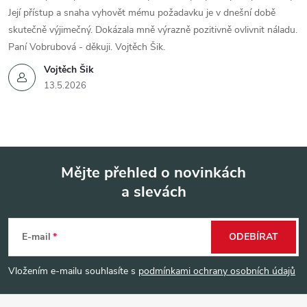
Její přístup a snaha vyhovět mému požadavku je v dnešní době
skutečně výjimečný. Dokázala mně výrazně pozitivně ovlivnit náladu.
Paní Vobrubová - děkuji. Vojtěch Šik.
Vojtěch Šik
13.5.2026
Mějte přehled o novinkách
a slevách
Z
á
E-mail
ODEBÍRAT
p
Vložením e-mailu souhlasíte s
podmínkami ochrany osobních údajů
a