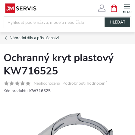
Přejít
NÁKUPNÍ
KOŠÍK
na
obsah
HLEDAT
Náhradní díly a příslušenství
Ochranný kryt plastový
KW716525
Podrobnosti hodnocení
Neohodnoceno
Kód produktu:
KW716525