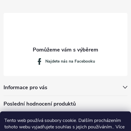
t
í
Najdete nás na Facebooku
Informace pro vás
Poslední hodnocení produktů
Tento web používá soubory cookie. Dalším procházením
tohoto webu vyjadřujete souhlas s jejich používáním.. Více
Dávkovací lžička na mletou kávu 53132C8134