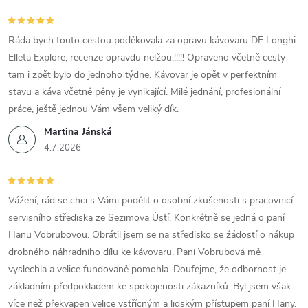
Ráda bych touto cestou poděkovala za opravu kávovaru DE Longhi
Elleta Explore, recenze opravdu nelžou.!!!!! Opraveno včetně cesty
tam i zpět bylo do jednoho týdne. Kávovar je opět v perfektním
stavu a káva včetně pěny je vynikající. Milé jednání, profesionální
práce, ještě jednou Vám všem veliký dík.
Martina Jánská
4.7.2026
Vážení, rád se chci s Vámi podělit o osobní zkušenosti s pracovnicí
servisního střediska ze Sezimova Ústí. Konkrétně se jedná o paní
Hanu Vobrubovou. Obrátil jsem se na středisko se žádostí o nákup
drobného náhradního dílu ke kávovaru. Paní Vobrubová mě
vyslechla a velice fundovaně pomohla. Doufejme, že odbornost je
základním předpokladem ke spokojenosti zákazníků. Byl jsem však
více než překvapen velice vstřícným a lidským přístupem paní Hany.