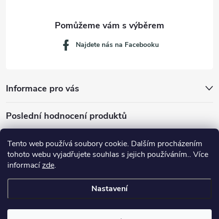
Najdete nás na Facebooku
Informace pro vás
Poslední hodnocení produktů
Tento web používá soubory cookie. Dalším procházením
tohoto webu vyjadřujete souhlas s jejich používáním.. Více
Dávkovací lžička na mletou kávu 53132C8134
informací
zde
.
Nastavení
Copyright 2026
JM servis
. Všechna práva vyhrazena.