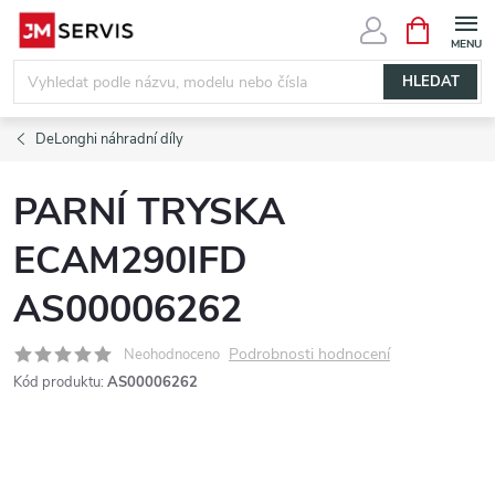
Přejít
NÁKUPNÍ
KOŠÍK
na
obsah
HLEDAT
DeLonghi náhradní díly
PARNÍ TRYSKA
ECAM290IFD
AS00006262
Podrobnosti hodnocení
Neohodnoceno
Kód produktu:
AS00006262