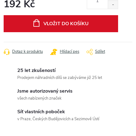
192 Kč
Měrná
cena:
VLOŽIT DO KOŠÍKU
Dotaz k produktu
Hlídací pes
Sdílet
25 let zkušeností
Prodejem náhradních dílů se zabýváme již 25 let
Jsme autorizovaný servis
všech nabízených značek
Síť vlastních poboček
v Praze, Českých Budějovicích a Sezimově Ústí