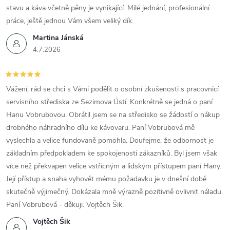
stavu a káva včetně pěny je vynikající. Milé jednání, profesionální
práce, ještě jednou Vám všem veliký dík.
Martina Jánská
4.7.2026
Vážení, rád se chci s Vámi podělit o osobní zkušenosti s pracovnicí
servisního střediska ze Sezimova Ústí. Konkrétně se jedná o paní
Hanu Vobrubovou. Obrátil jsem se na středisko se žádostí o nákup
drobného náhradního dílu ke kávovaru. Paní Vobrubová mě
vyslechla a velice fundovaně pomohla. Doufejme, že odbornost je
základním předpokladem ke spokojenosti zákazníků. Byl jsem však
více než překvapen velice vstřícným a lidským přístupem paní Hany.
Její přístup a snaha vyhovět mému požadavku je v dnešní době
skutečně výjimečný. Dokázala mně výrazně pozitivně ovlivnit náladu.
Paní Vobrubová - děkuji. Vojtěch Šik.
Vojtěch Šik