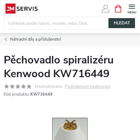
Přejít
NÁKUPNÍ
KOŠÍK
na
obsah
HLEDAT
Náhradní díly a příslušenství
Pěchovadlo spiralizéru
Kenwood KW716449
Podrobnosti hodnocení
Neohodnoceno
Kód produktu:
KW716449