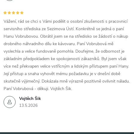
Vážení, rád se chci s Vámi podělit o osobní zkušenosti s pracovnicí
servisního střediska ze Sezimova Ústí. Konkrétně se jedná o paní
Hanu Vobrubovou. Obrátil jsem se na středisko se žádostí o nákup
drobného náhradního dílu ke kávovaru. Paní Vobrubová mě
vyslechla a velice fundovaně pomohla. Doufejme, že odbornost je
základním předpokladem ke spokojenosti zákazníků. Byl jsem však
více než překvapen velice vstřícným a lidským přístupem paní Hany.
Její přístup a snaha vyhovět mému požadavku je v dnešní době
skutečně výjimečný. Dokázala mně výrazně pozitivně ovlivnit náladu.
Paní Vobrubová - děkuji. Vojtěch Šik.
Vojtěch Šik
13.5.2026