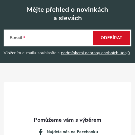
Mějte přehled o novinkách
a slevách
Z
á
E-mail
ODEBÍRAT
p
Vložením e-mailu souhlasíte s
podmínkami ochrany osobních údajů
a
t
í
Najdete nás na Facebooku