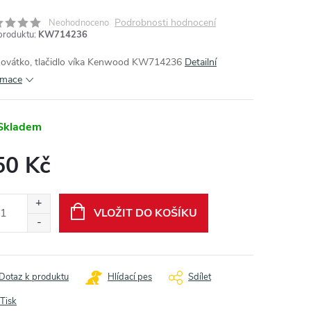
Podrobnosti hodnocení
Neohodnoceno
produktu:
KW714236
ovátko, tlačidlo víka Kenwood KW714236
Detailní
rmace
Skladem
50 Kč
ná
:
VLOŽIT DO KOŠÍKU
Dotaz k produktu
Hlídací pes
Sdílet
Tisk