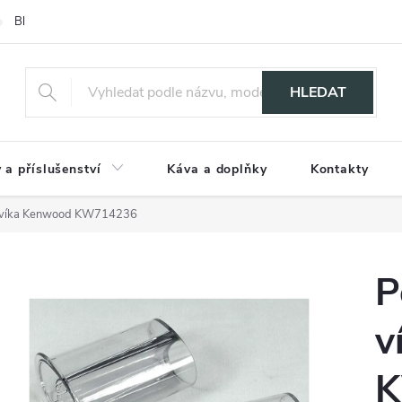
Blog
HLEDAT
 a příslušenství
Káva a doplňky
Kontakty
lo víka Kenwood KW714236
P
v
K