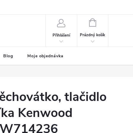
NÁKUPNÍ
KOŠÍK
Prázdný košík
Přihlášení
Blog
Moje objednávka
ěchovátko, tlačidlo
íka Kenwood
W714236