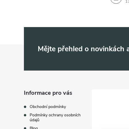
1
Z
Mějte přehled o novinkách
á
p
a
Informace pro vás
t
Obchodní podmínky
Podmínky ochrany osobních
í
údajů
Blog