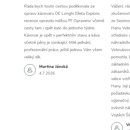
Ráda bych touto cestou poděkovala za
Vážení, rá
opravu kávovaru DE Longhi Elleta Explore,
zkušenosti
recenze opravdu nelžou.!!!!! Opraveno včetně
ze Sezimov
cesty tam i zpět bylo do jednoho týdne.
Hanu Vobr
Kávovar je opět v perfektním stavu a káva
středisko 
včetně pěny je vynikající. Milé jednání,
náhradního
profesionální práce, ještě jednou Vám všem
Vobrubová
veliký dík.
pomohla. 
základním
Martina Jánská
zákazníků.
4.7.2026
velice vst
Hany. Její
požadavku
výjimečný.
ovlivnit n
Vojtěch Ši
Vo