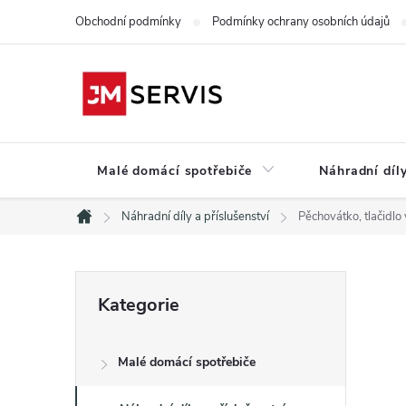
Přejít
Obchodní podmínky
Podmínky ochrany osobních údajů
na
obsah
Malé domácí spotřebiče
Náhradní díly
Náhradní díly a příslušenství
Pěchovátko, tlačid
Domů
P
Přeskočit
Kategorie
kategorie
o
Malé domácí spotřebiče
s