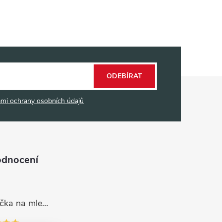
ODEBÍRAT
mi ochrany osobních údajů
odnocení
Dávkovací lžička na mletou kávu 53132C8134