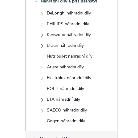
Náhradní díly a příslušenství
t
DeLonghi náhradní díly
r
PHILIPS náhradní díly
a
Kenwood náhradní díly
Braun náhradní díly
n
Nutribullet náhradní díly
n
Ariete náhradní díly
Electrolux náhradní díly
í
POLTI náhradní díly
p
ETA náhradní díly
a
SAECO náhradní díly
Gogen náhradní díly
n