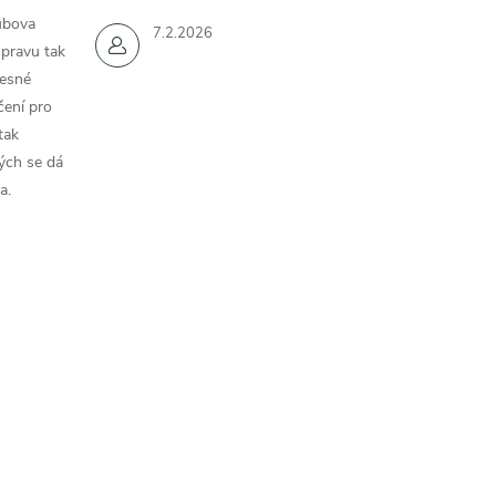
ubova
7.2.2026
opravu tak
řesné
čení pro
tak
ých se dá
a.