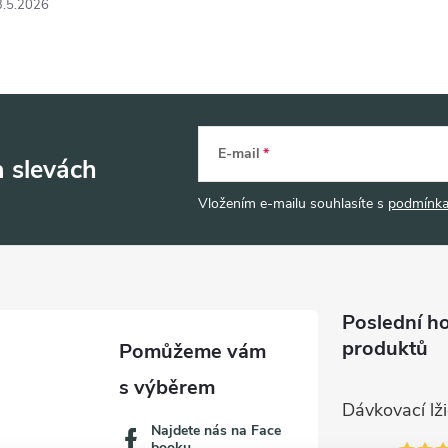
3.5.2026
E-mail
a slevách
Vložením e-mailu souhlasíte s
podmínka
Poslední h
produktů
Najdete nás na Face
booku