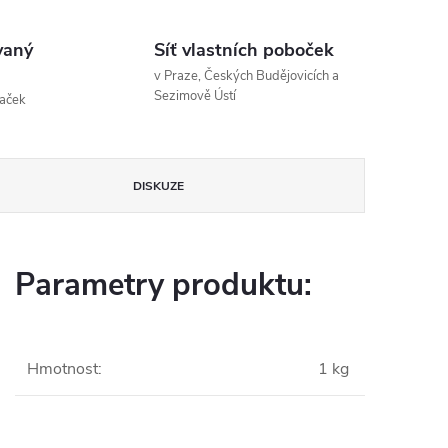
vaný
Síť vlastních poboček
v Praze, Českých Budějovicích a
Sezimově Ústí
naček
DISKUZE
Parametry produktu:
Hmotnost
:
1 kg