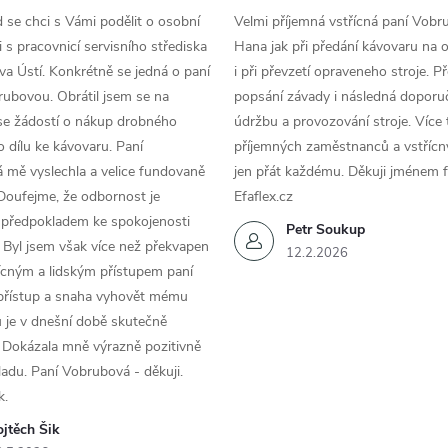
d se chci s Vámi podělit o osobní
Velmi příjemná vstřícná paní Vobr
 s pracovnicí servisního střediska
Hana jak při předání kávovaru na 
a Ústí. Konkrétně se jedná o paní
i při převzetí opraveneho stroje. P
ubovou. Obrátil jsem se na
popsání závady i následná doporu
se žádostí o nákup drobného
údržbu a provozování stroje. Více 
 dílu ke kávovaru. Paní
příjemných zaměstnanců a vstřícn
 mě vyslechla a velice fundovaně
jen přát každému. Děkuji jménem f
Doufejme, že odbornost je
Efaflex.cz
 předpokladem ke spokojenosti
Petr Soukup
 Byl jsem však více než překvapen
12.2.2026
řícným a lidským přístupem paní
 přístup a snaha vyhovět mému
 je v dnešní době skutečně
 Dokázala mně výrazně pozitivně
áladu. Paní Vobrubová - děkuji.
k.
jtěch Šik