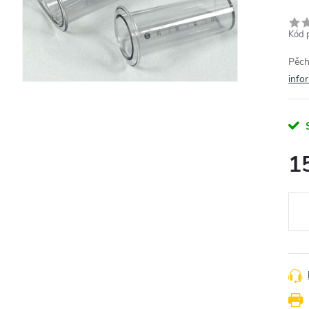
Kód 
Pěch
info
1
Měr
cena