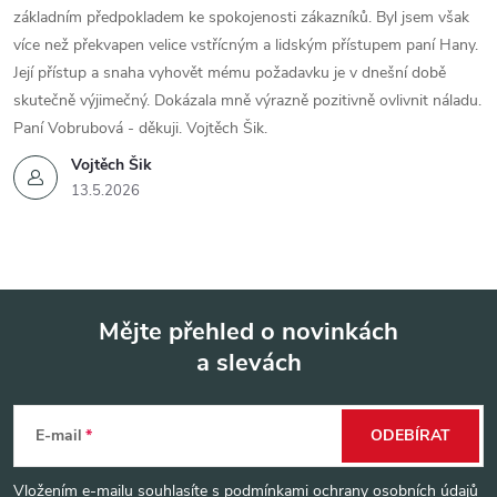
základním předpokladem ke spokojenosti zákazníků. Byl jsem však
více než překvapen velice vstřícným a lidským přístupem paní Hany.
Její přístup a snaha vyhovět mému požadavku je v dnešní době
skutečně výjimečný. Dokázala mně výrazně pozitivně ovlivnit náladu.
Paní Vobrubová - děkuji. Vojtěch Šik.
Vojtěch Šik
13.5.2026
Mějte přehled o novinkách
a slevách
Z
á
E-mail
ODEBÍRAT
p
Vložením e-mailu souhlasíte s
podmínkami ochrany osobních údajů