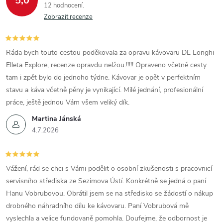
5,0
12 hodnocení
Zobrazit recenze
Ráda bych touto cestou poděkovala za opravu kávovaru DE Longhi
Elleta Explore, recenze opravdu nelžou.!!!!! Opraveno včetně cesty
tam i zpět bylo do jednoho týdne. Kávovar je opět v perfektním
stavu a káva včetně pěny je vynikající. Milé jednání, profesionální
práce, ještě jednou Vám všem veliký dík.
Martina Jánská
4.7.2026
Vážení, rád se chci s Vámi podělit o osobní zkušenosti s pracovnicí
servisního střediska ze Sezimova Ústí. Konkrétně se jedná o paní
Hanu Vobrubovou. Obrátil jsem se na středisko se žádostí o nákup
drobného náhradního dílu ke kávovaru. Paní Vobrubová mě
vyslechla a velice fundovaně pomohla. Doufejme, že odbornost je