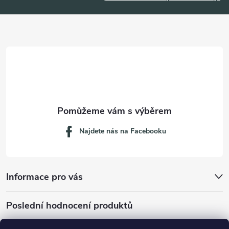
a
t
í
Najdete nás na Facebooku
Informace pro vás
Poslední hodnocení produktů