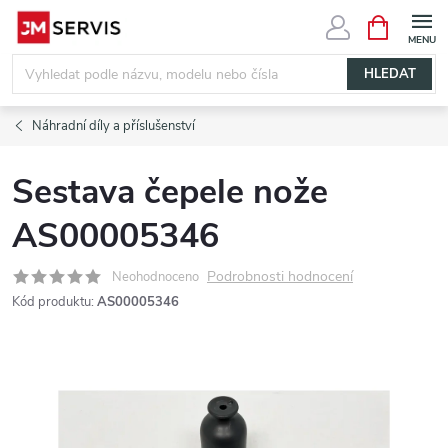
Přejít
NÁKUPNÍ
KOŠÍK
na
obsah
HLEDAT
Náhradní díly a příslušenství
Sestava čepele nože
AS00005346
Podrobnosti hodnocení
Neohodnoceno
Kód produktu:
AS00005346