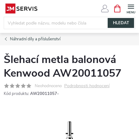
Přejít
NÁKUPNÍ
KOŠÍK
na
obsah
HLEDAT
Náhradní díly a příslušenství
Šlehací metla balonová
Kenwood AW20011057
Podrobnosti hodnocení
Neohodnoceno
Kód produktu:
AW20011057-