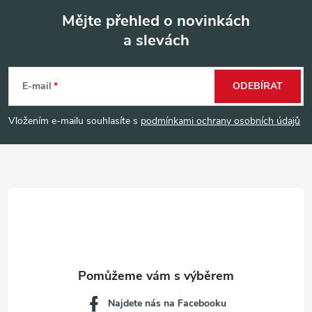
Mějte přehled o novinkách
a slevách
Z
á
E-mail
ODEBÍRAT
p
Vložením e-mailu souhlasíte s
podmínkami ochrany osobních údajů
a
t
í
Najdete nás na Facebooku