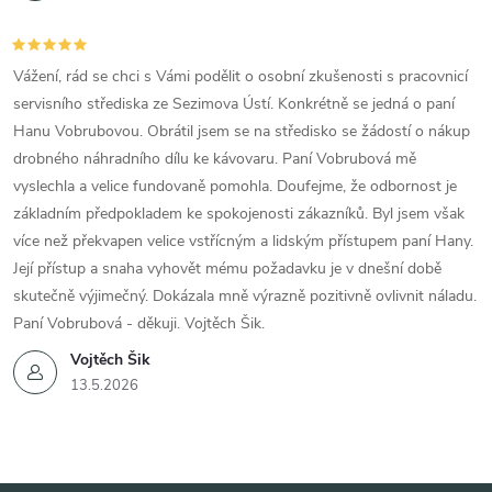
Vážení, rád se chci s Vámi podělit o osobní zkušenosti s pracovnicí
servisního střediska ze Sezimova Ústí. Konkrétně se jedná o paní
Hanu Vobrubovou. Obrátil jsem se na středisko se žádostí o nákup
drobného náhradního dílu ke kávovaru. Paní Vobrubová mě
vyslechla a velice fundovaně pomohla. Doufejme, že odbornost je
základním předpokladem ke spokojenosti zákazníků. Byl jsem však
více než překvapen velice vstřícným a lidským přístupem paní Hany.
Její přístup a snaha vyhovět mému požadavku je v dnešní době
skutečně výjimečný. Dokázala mně výrazně pozitivně ovlivnit náladu.
Paní Vobrubová - děkuji. Vojtěch Šik.
Vojtěch Šik
13.5.2026