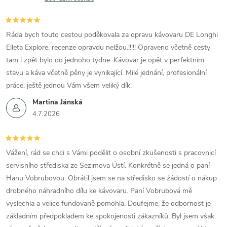
Ráda bych touto cestou poděkovala za opravu kávovaru DE Longhi
Elleta Explore, recenze opravdu nelžou.!!!!! Opraveno včetně cesty
tam i zpět bylo do jednoho týdne. Kávovar je opět v perfektním
stavu a káva včetně pěny je vynikající. Milé jednání, profesionální
práce, ještě jednou Vám všem veliký dík.
Martina Jánská
4.7.2026
Vážení, rád se chci s Vámi podělit o osobní zkušenosti s pracovnicí
servisního střediska ze Sezimova Ústí. Konkrétně se jedná o paní
Hanu Vobrubovou. Obrátil jsem se na středisko se žádostí o nákup
drobného náhradního dílu ke kávovaru. Paní Vobrubová mě
vyslechla a velice fundovaně pomohla. Doufejme, že odbornost je
základním předpokladem ke spokojenosti zákazníků. Byl jsem však