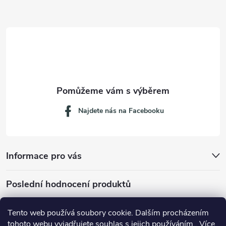
a
t
í
Najdete nás na Facebooku
Informace pro vás
Poslední hodnocení produktů
Tento web používá soubory cookie. Dalším procházením
tohoto webu vyjadřujete souhlas s jejich používáním.. Více