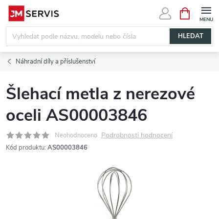
Přejít
NÁKUPNÍ
KOŠÍK
na
obsah
HLEDAT
Náhradní díly a příslušenství
Šlehací metla z nerezové
oceli AS00003846
Podrobnosti hodnocení
Neohodnoceno
Kód produktu:
AS00003846