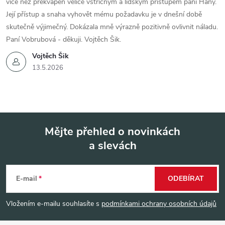
více než překvapen velice vstřícným a lidským přístupem paní Hany.
Její přístup a snaha vyhovět mému požadavku je v dnešní době
skutečně výjimečný. Dokázala mně výrazně pozitivně ovlivnit náladu.
Paní Vobrubová - děkuji. Vojtěch Šik.
Vojtěch Šik
13.5.2026
Mějte přehled o novinkách
a slevách
Z
á
E-mail
ODEBÍRAT
p
Vložením e-mailu souhlasíte s
podmínkami ochrany osobních údajů