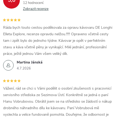
5,0
12 hodnocení
Zobrazit recenze
Ráda bych touto cestou poděkovala za opravu kávovaru DE Longhi
Elleta Explore, recenze opravdu nelžou.!!!!! Opraveno včetně cesty
tam i zpět bylo do jednoho týdne. Kávovar je opět v perfektním
stavu a káva včetně pěny je vynikající. Milé jednání, profesionální
práce, ještě jednou Vám všem veliký dík.
Martina Jánská
4.7.2026
Vážení, rád se chci s Vámi podělit o osobní zkušenosti s pracovnicí
servisního střediska ze Sezimova Ústí. Konkrétně se jedná o paní
Hanu Vobrubovou. Obrátil jsem se na středisko se žádostí o nákup
drobného náhradního dílu ke kávovaru. Paní Vobrubová mě
vyslechla a velice fundovaně pomohla. Doufejme, že odbornost je