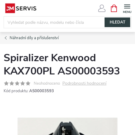
Přejít
NÁKUPNÍ
KOŠÍK
na
obsah
HLEDAT
Náhradní díly a příslušenství
Spiralizer Kenwood
KAX700PL AS00003593
Podrobnosti hodnocení
Neohodnoceno
Kód produktu:
AS00003593