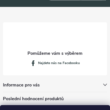
a
t
í
Najdete nás na Facebooku
Informace pro vás
Poslední hodnocení produktů