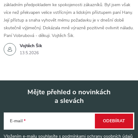
základním předpokladem ke spokojenosti zákazníků. Byl jsem však
více než překvapen velice vstřícným a lidským přístupem paní Hany.
Její přístup a snaha vyhovět mému požadavku je v dnešní době
skutečně výjimečný. Dokázala mně výrazně pozitivně ovlivnit náladu.
Paní Vobrubová - děkuji. Vojtěch Šik.
Vojtěch Šik
13.5.2026
Mějte přehled o novinkách
a slevách
Z
á
E-mail
ODEBÍRAT
p
Vložením e-mailu souhlasíte s
podmínkami ochrany osobních údajů