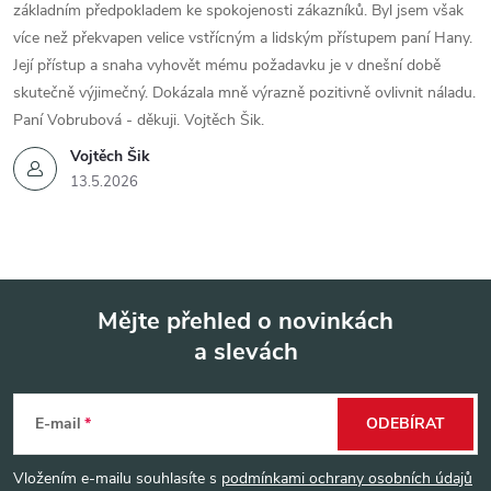
základním předpokladem ke spokojenosti zákazníků. Byl jsem však
více než překvapen velice vstřícným a lidským přístupem paní Hany.
Její přístup a snaha vyhovět mému požadavku je v dnešní době
skutečně výjimečný. Dokázala mně výrazně pozitivně ovlivnit náladu.
Paní Vobrubová - děkuji. Vojtěch Šik.
Vojtěch Šik
13.5.2026
Mějte přehled o novinkách
a slevách
Z
á
E-mail
ODEBÍRAT
p
Vložením e-mailu souhlasíte s
podmínkami ochrany osobních údajů