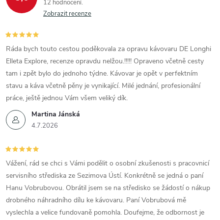
12 hodnocení
Zobrazit recenze
Ráda bych touto cestou poděkovala za opravu kávovaru DE Longhi
Elleta Explore, recenze opravdu nelžou.!!!!! Opraveno včetně cesty
tam i zpět bylo do jednoho týdne. Kávovar je opět v perfektním
stavu a káva včetně pěny je vynikající. Milé jednání, profesionální
práce, ještě jednou Vám všem veliký dík.
Martina Jánská
4.7.2026
Vážení, rád se chci s Vámi podělit o osobní zkušenosti s pracovnicí
servisního střediska ze Sezimova Ústí. Konkrétně se jedná o paní
Hanu Vobrubovou. Obrátil jsem se na středisko se žádostí o nákup
drobného náhradního dílu ke kávovaru. Paní Vobrubová mě
vyslechla a velice fundovaně pomohla. Doufejme, že odbornost je