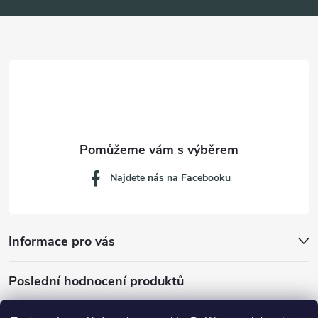
a
t
í
Najdete nás na Facebooku
Informace pro vás
Poslední hodnocení produktů