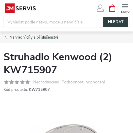
Přejít
NÁKUPNÍ
KOŠÍK
na
obsah
HLEDAT
Náhradní díly a příslušenství
Struhadlo Kenwood (2)
KW715907
Podrobnosti hodnocení
Neohodnoceno
Kód produktu:
KW715907