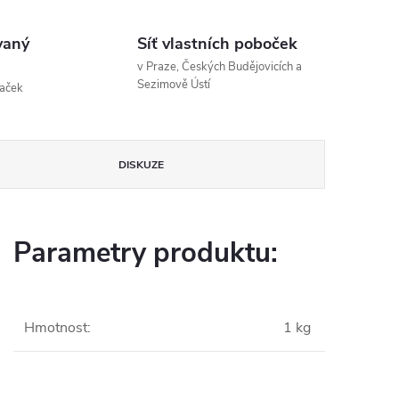
vaný
Síť vlastních poboček
v Praze, Českých Budějovicích a
Sezimově Ústí
naček
DISKUZE
Parametry produktu:
Hmotnost
:
1 kg