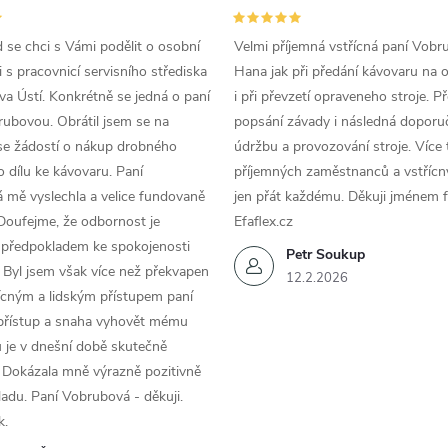
d se chci s Vámi podělit o osobní
Velmi příjemná vstřícná paní Vobr
 s pracovnicí servisního střediska
Hana jak při předání kávovaru na 
a Ústí. Konkrétně se jedná o paní
i při převzetí opraveneho stroje. P
ubovou. Obrátil jsem se na
popsání závady i následná doporu
se žádostí o nákup drobného
údržbu a provozování stroje. Více 
 dílu ke kávovaru. Paní
příjemných zaměstnanců a vstřícn
 mě vyslechla a velice fundovaně
jen přát každému. Děkuji jménem f
Doufejme, že odbornost je
Efaflex.cz
 předpokladem ke spokojenosti
Petr Soukup
 Byl jsem však více než překvapen
12.2.2026
řícným a lidským přístupem paní
 přístup a snaha vyhovět mému
 je v dnešní době skutečně
 Dokázala mně výrazně pozitivně
áladu. Paní Vobrubová - děkuji.
k.