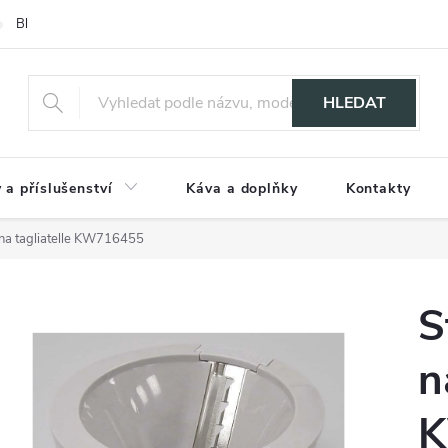
Blog
HLEDAT
 a příslušenství
Káva a doplňky
Kontakty
na tagliatelle KW716455
S
n
K