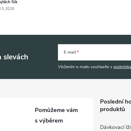
jtěch Šik
3.5.2026
E-mail
a slevách
Vložením e-mailu souhlasíte s
podmínka
Poslední h
produktů