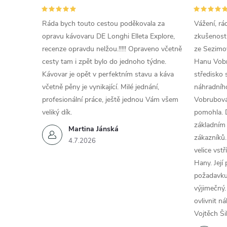
Ráda bych touto cestou poděkovala za
Vážení, rá
opravu kávovaru DE Longhi Elleta Explore,
zkušenosti
recenze opravdu nelžou.!!!!! Opraveno včetně
ze Sezimov
cesty tam i zpět bylo do jednoho týdne.
Hanu Vobr
Kávovar je opět v perfektním stavu a káva
středisko 
včetně pěny je vynikající. Milé jednání,
náhradního
profesionální práce, ještě jednou Vám všem
Vobrubová
veliký dík.
pomohla. 
základním
Martina Jánská
zákazníků.
4.7.2026
velice vst
Hany. Její
požadavku
výjimečný.
ovlivnit n
Vojtěch Ši