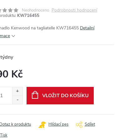
Podrobnosti hodnocení
Neohodnoceno
produktu:
KW716455
hadlo Kenwood na tagliatelle KW716455
Detailní
rmace
 týdny
90 Kč
ná
:
VLOŽIT DO KOŠÍKU
Dotaz k produktu
Hlídací pes
Sdílet
Tisk