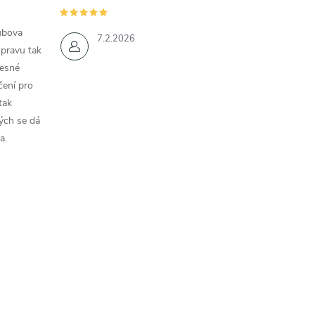
ubova
7.2.2026
opravu tak
řesné
čení pro
tak
ých se dá
a.