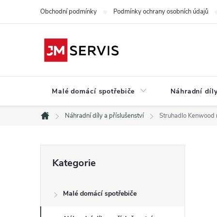
Přejít
Obchodní podmínky
Podmínky ochrany osobních údajů
na
obsah
Malé domácí spotřebiče
Náhradní díly
Náhradní díly a příslušenství
Struhadlo Kenwood 
Domů
P
Přeskočit
Kategorie
kategorie
o
Malé domácí spotřebiče
s