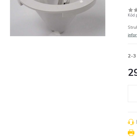
Kód 
Stru
info
2-3
2
Měr
cena