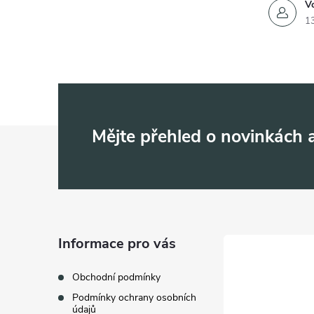
Vo
1
Z
Mějte přehled o novinkách
á
p
a
Informace pro vás
t
Obchodní podmínky
Podmínky ochrany osobních
údajů