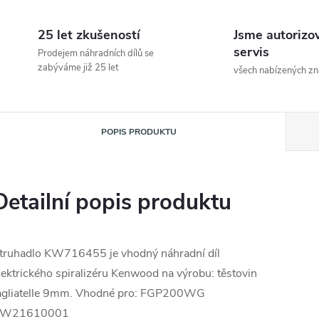
25 let zkušeností
Jsme autorizo
servis
Prodejem náhradních dílů se
zabýváme již 25 let
všech nabízených z
POPIS PRODUKTU
Detailní popis produktu
truhadlo KW716455 je vhodný náhradní díl
lektrického spiralizéru Kenwood na výrobu: těstovin
agliatelle 9mm. Vhodné pro: FGP200WG
W21610001