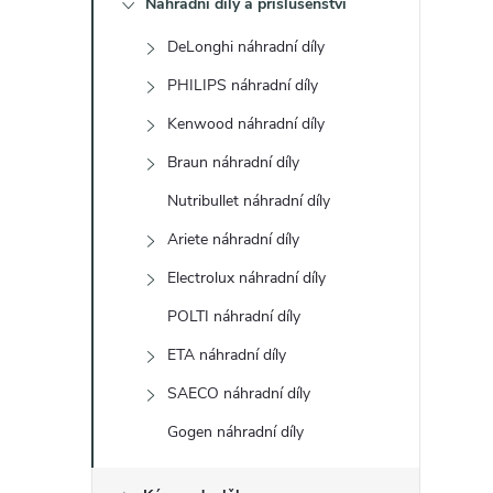
Náhradní díly a příslušenství
t
DeLonghi náhradní díly
r
PHILIPS náhradní díly
a
Kenwood náhradní díly
Braun náhradní díly
n
Nutribullet náhradní díly
n
Ariete náhradní díly
Electrolux náhradní díly
í
POLTI náhradní díly
p
ETA náhradní díly
a
SAECO náhradní díly
Gogen náhradní díly
n