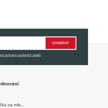
ODEBÍRAT
mi ochrany osobních údajů
odnocení
Dávkovací lžička na mletou kávu 53132C8134