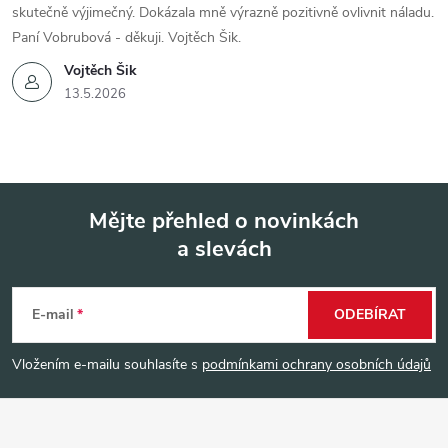
skutečně výjimečný. Dokázala mně výrazně pozitivně ovlivnit náladu.
Paní Vobrubová - děkuji. Vojtěch Šik.
Vojtěch Šik
13.5.2026
Mějte přehled o novinkách
a slevách
Z
á
E-mail
ODEBÍRAT
p
Vložením e-mailu souhlasíte s
podmínkami ochrany osobních údajů
a