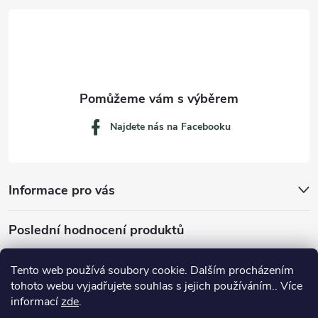
t
í
Najdete nás na Facebooku
Informace pro vás
Poslední hodnocení produktů
Tento web používá soubory cookie. Dalším procházením
tohoto webu vyjadřujete souhlas s jejich používáním.. Více
Dávkovací lžička na mletou kávu 53132C8134
informací
zde
.