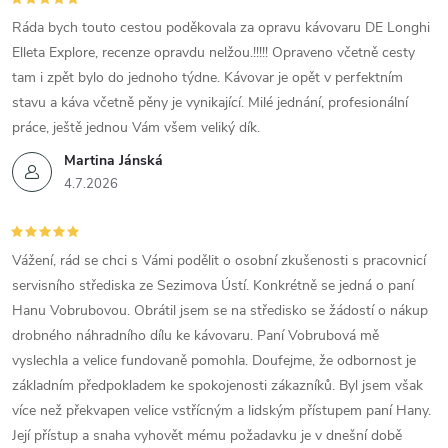
Ráda bych touto cestou poděkovala za opravu kávovaru DE Longhi
Elleta Explore, recenze opravdu nelžou.!!!!! Opraveno včetně cesty
tam i zpět bylo do jednoho týdne. Kávovar je opět v perfektním
stavu a káva včetně pěny je vynikající. Milé jednání, profesionální
práce, ještě jednou Vám všem veliký dík.
Martina Jánská
4.7.2026
Vážení, rád se chci s Vámi podělit o osobní zkušenosti s pracovnicí
servisního střediska ze Sezimova Ústí. Konkrétně se jedná o paní
Hanu Vobrubovou. Obrátil jsem se na středisko se žádostí o nákup
drobného náhradního dílu ke kávovaru. Paní Vobrubová mě
vyslechla a velice fundovaně pomohla. Doufejme, že odbornost je
základním předpokladem ke spokojenosti zákazníků. Byl jsem však
více než překvapen velice vstřícným a lidským přístupem paní Hany.
Její přístup a snaha vyhovět mému požadavku je v dnešní době