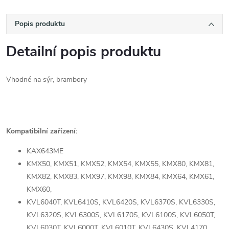
Popis produktu
Detailní popis produktu
Vhodné na sýr, brambory
Kompatibilní zařízení:
KAX643ME
KMX50, KMX51, KMX52, KMX54, KMX55, KMX80, KMX81,
KMX82, KMX83, KMX97, KMX98, KMX84, KMX64, KMX61,
KMX60,
KVL6040T, KVL6410S, KVL6420S, KVL6370S, KVL6330S,
KVL6320S, KVL6300S, KVL6170S, KVL6100S, KVL6050T,
KVL6030T, KVL6000T, KVL6010T, KVL6430S, KVL4170,