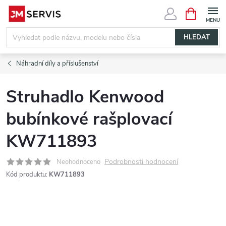
Přejít
NÁKUPNÍ
KOŠÍK
na
obsah
HLEDAT
Náhradní díly a příslušenství
Struhadlo Kenwood
bubínkové rašplovací
KW711893
Podrobnosti hodnocení
Neohodnoceno
Kód produktu:
KW711893