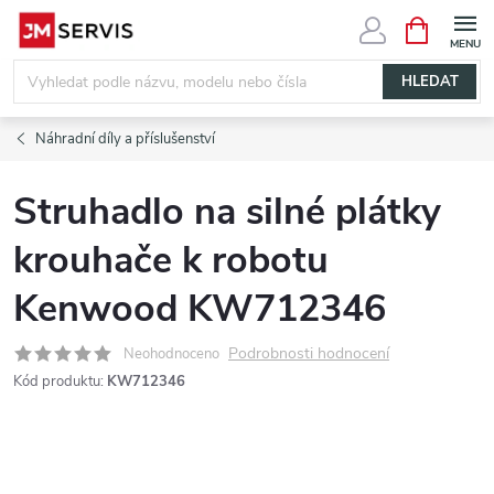
Přejít
NÁKUPNÍ
KOŠÍK
na
obsah
HLEDAT
Náhradní díly a příslušenství
Struhadlo na silné plátky
krouhače k robotu
Kenwood KW712346
Podrobnosti hodnocení
Neohodnoceno
Kód produktu:
KW712346