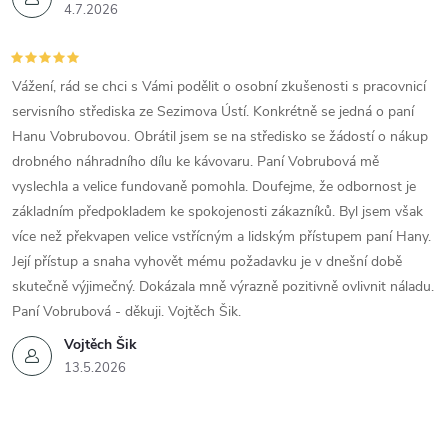
4.7.2026
Vážení, rád se chci s Vámi podělit o osobní zkušenosti s pracovnicí
servisního střediska ze Sezimova Ústí. Konkrétně se jedná o paní
Hanu Vobrubovou. Obrátil jsem se na středisko se žádostí o nákup
drobného náhradního dílu ke kávovaru. Paní Vobrubová mě
vyslechla a velice fundovaně pomohla. Doufejme, že odbornost je
základním předpokladem ke spokojenosti zákazníků. Byl jsem však
více než překvapen velice vstřícným a lidským přístupem paní Hany.
Její přístup a snaha vyhovět mému požadavku je v dnešní době
skutečně výjimečný. Dokázala mně výrazně pozitivně ovlivnit náladu.
Paní Vobrubová - děkuji. Vojtěch Šik.
Vojtěch Šik
13.5.2026