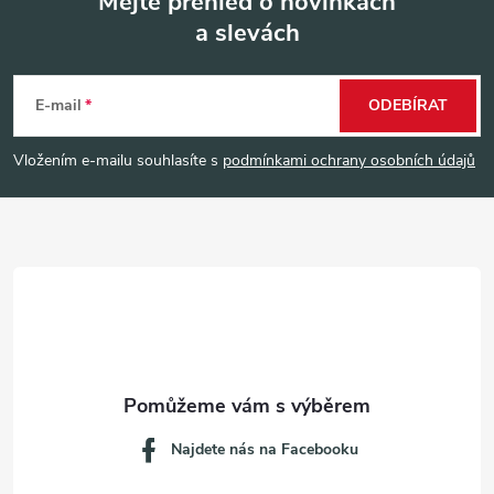
Mějte přehled o novinkách
a slevách
Z
á
E-mail
ODEBÍRAT
p
Vložením e-mailu souhlasíte s
podmínkami ochrany osobních údajů
a
t
í
Najdete nás na Facebooku