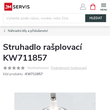
Přejít
NÁKUPNÍ
KOŠÍK
na
obsah
HLEDAT
Náhradní díly a příslušenství
Struhadlo rašplovací
KW711857
Podrobnosti hodnocení
Neohodnoceno
Kód produktu:
-KW711857