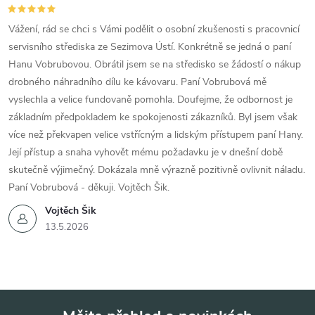
Vážení, rád se chci s Vámi podělit o osobní zkušenosti s pracovnicí
servisního střediska ze Sezimova Ústí. Konkrétně se jedná o paní
Hanu Vobrubovou. Obrátil jsem se na středisko se žádostí o nákup
drobného náhradního dílu ke kávovaru. Paní Vobrubová mě
vyslechla a velice fundovaně pomohla. Doufejme, že odbornost je
základním předpokladem ke spokojenosti zákazníků. Byl jsem však
více než překvapen velice vstřícným a lidským přístupem paní Hany.
Její přístup a snaha vyhovět mému požadavku je v dnešní době
skutečně výjimečný. Dokázala mně výrazně pozitivně ovlivnit náladu.
Paní Vobrubová - děkuji. Vojtěch Šik.
Vojtěch Šik
13.5.2026