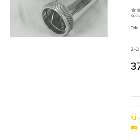
Kód 
Těl
2-3
3
Měr
cena