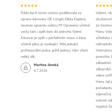
Ráda bych touto cestou poděkovala za
Vážení, rá
opravu kávovaru DE Longhi Elleta Explore,
zkušenosti
recenze opravdu nelžou.!!!!! Opraveno včetně
ze Sezimov
cesty tam i zpět bylo do jednoho týdne.
Hanu Vobr
Kávovar je opět v perfektním stavu a káva
středisko 
včetně pěny je vynikající. Milé jednání,
náhradního
profesionální práce, ještě jednou Vám všem
Vobrubová
veliký dík.
pomohla. 
základním
Martina Jánská
zákazníků.
4.7.2026
velice vst
Hany. Její
požadavku
výjimečný.
ovlivnit n
Vojtěch Ši