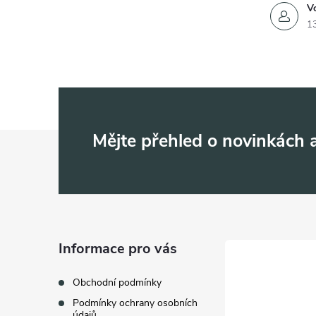
Vo
1
Z
Mějte přehled o novinkách
á
p
a
Informace pro vás
t
Obchodní podmínky
Podmínky ochrany osobních
údajů