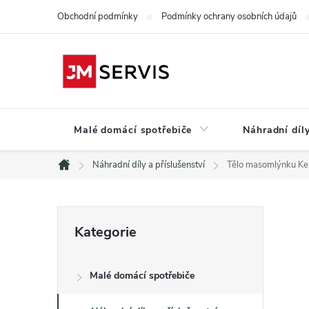
Přejít
Obchodní podmínky
Podmínky ochrany osobních údajů
na
obsah
Malé domácí spotřebiče
Náhradní díly
Náhradní díly a příslušenství
Tělo masomlýnku 
Domů
P
Přeskočit
Kategorie
kategorie
o
Malé domácí spotřebiče
s