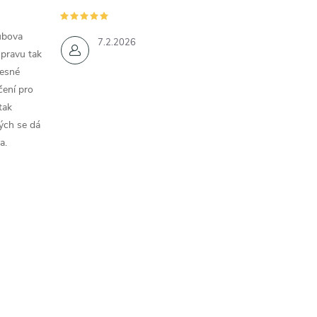
ubova
7.2.2026
opravu tak
řesné
čení pro
tak
ých se dá
a.