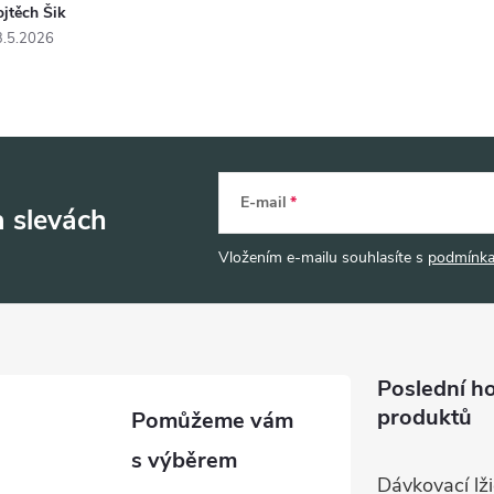
jtěch Šik
3.5.2026
E-mail
a slevách
Vložením e-mailu souhlasíte s
podmínka
Poslední h
produktů