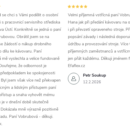
d se chci s Vámi podělit o osobní
Velmi příjemná vstřícná paní Vobr
 s pracovnicí servisního střediska
Hana jak při předání kávovaru na 
a Ústí. Konkrétně se jedná o paní
i při převzetí opraveneho stroje. P
ubovou. Obrátil jsem se na
popsání závady i následná doporu
se žádostí o nákup drobného
údržbu a provozování stroje. Více 
 dílu ke kávovaru. Paní
příjemných zaměstnanců a vstřícn
 mě vyslechla a velice fundovaně
jen přát každému. Děkuji jménem f
Doufejme, že odbornost je
Efaflex.cz
 předpokladem ke spokojenosti
Petr Soukup
 Byl jsem však více než překvapen
12.2.2026
řícným a lidským přístupem paní
 přístup a snaha vyhovět mému
 je v dnešní době skutečně
 Dokázala mně výrazně pozitivně
áladu. Paní Vobrubová - děkuji.
k.