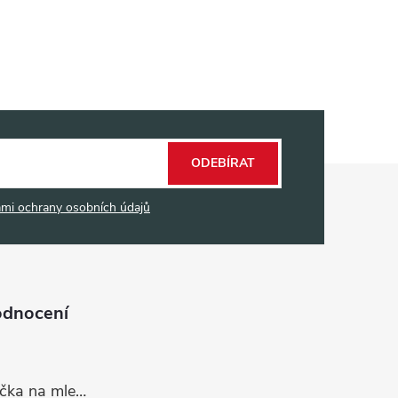
ODEBÍRAT
mi ochrany osobních údajů
odnocení
Dávkovací lžička na mletou kávu 53132C8134