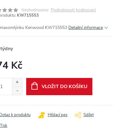
Podrobnosti hodnocení
Neohodnoceno
produktu:
KW715553
o masomlýnku Kenwood KW715553
Detailní informace
 týdny
74 Kč
ná
:
VLOŽIT DO KOŠÍKU
Dotaz k produktu
Hlídací pes
Sdílet
Tisk