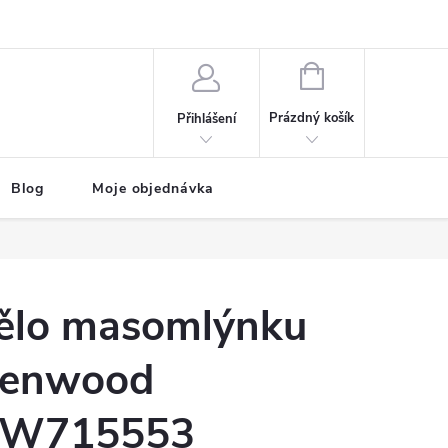
NÁKUPNÍ
KOŠÍK
Prázdný košík
Přihlášení
Blog
Moje objednávka
ělo masomlýnku
enwood
W715553