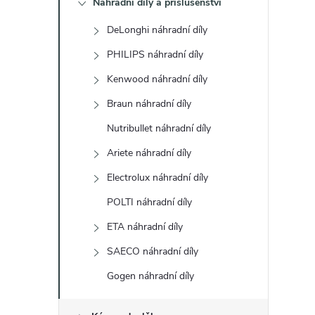
Náhradní díly a příslušenství
t
DeLonghi náhradní díly
r
PHILIPS náhradní díly
a
Kenwood náhradní díly
Braun náhradní díly
n
Nutribullet náhradní díly
n
Ariete náhradní díly
Electrolux náhradní díly
í
POLTI náhradní díly
p
ETA náhradní díly
a
SAECO náhradní díly
Gogen náhradní díly
n