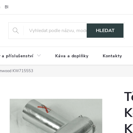
Blog
HLEDAT
 a příslušenství
Káva a doplňky
Kontakty
Kenwood KW715553
T
K
K