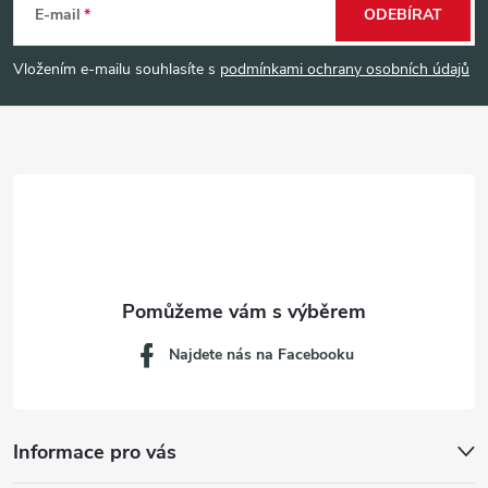
á
E-mail
ODEBÍRAT
p
Vložením e-mailu souhlasíte s
podmínkami ochrany osobních údajů
a
t
í
Najdete nás na Facebooku
Informace pro vás