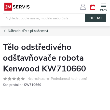
Přejít
NÁKUPNÍ
KOŠÍK
na
obsah
HLEDAT
Náhradní díly a příslušenství
Tělo odstředivého
odšťavňovače robota
Kenwood KW710660
Podrobnosti hodnocení
Neohodnoceno
Kód produktu:
KW710660