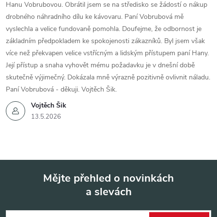
Hanu Vobrubovou. Obrátil jsem se na středisko se žádostí o nákup
drobného náhradního dílu ke kávovaru. Paní Vobrubová mě
vyslechla a velice fundovaně pomohla. Doufejme, že odbornost je
základním předpokladem ke spokojenosti zákazníků. Byl jsem však
více než překvapen velice vstřícným a lidským přístupem paní Hany.
Její přístup a snaha vyhovět mému požadavku je v dnešní době
skutečně výjimečný. Dokázala mně výrazně pozitivně ovlivnit náladu.
Paní Vobrubová - děkuji. Vojtěch Šik.
Vojtěch Šik
13.5.2026
Mějte přehled o novinkách
a slevách
Z