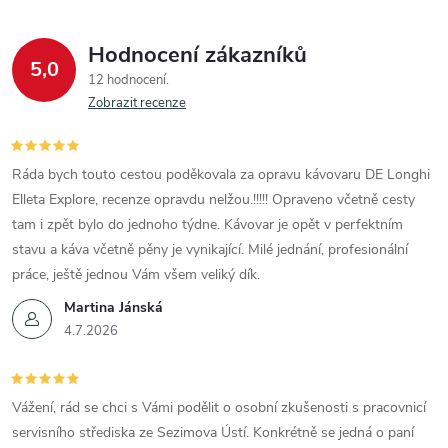
Hodnocení zákazníků
5,0
12 hodnocení
Zobrazit recenze
Ráda bych touto cestou poděkovala za opravu kávovaru DE Longhi
Elleta Explore, recenze opravdu nelžou.!!!!! Opraveno včetně cesty
tam i zpět bylo do jednoho týdne. Kávovar je opět v perfektním
stavu a káva včetně pěny je vynikající. Milé jednání, profesionální
práce, ještě jednou Vám všem veliký dík.
Martina Jánská
4.7.2026
Vážení, rád se chci s Vámi podělit o osobní zkušenosti s pracovnicí
servisního střediska ze Sezimova Ústí. Konkrétně se jedná o paní