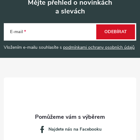
Mějte přehled o novinkách
a slevách
Z
á
E-mail
ODEBÍRAT
p
Vložením e-mailu souhlasíte s
podmínkami ochrany osobních údajů
a
t
í
Najdete nás na Facebooku