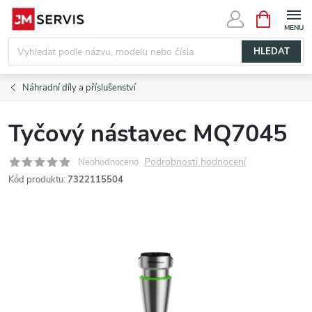
Přejít
NÁKUPNÍ
KOŠÍK
na
obsah
HLEDAT
Náhradní díly a příslušenství
Tyčový nástavec MQ7045
Podrobnosti hodnocení
Neohodnoceno
Kód produktu:
7322115504