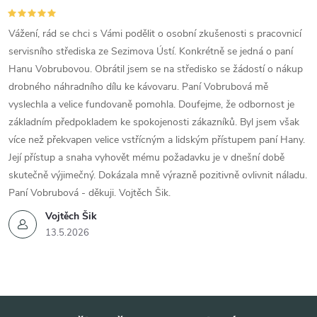
Vážení, rád se chci s Vámi podělit o osobní zkušenosti s pracovnicí
servisního střediska ze Sezimova Ústí. Konkrétně se jedná o paní
Hanu Vobrubovou. Obrátil jsem se na středisko se žádostí o nákup
drobného náhradního dílu ke kávovaru. Paní Vobrubová mě
vyslechla a velice fundovaně pomohla. Doufejme, že odbornost je
základním předpokladem ke spokojenosti zákazníků. Byl jsem však
více než překvapen velice vstřícným a lidským přístupem paní Hany.
Její přístup a snaha vyhovět mému požadavku je v dnešní době
skutečně výjimečný. Dokázala mně výrazně pozitivně ovlivnit náladu.
Paní Vobrubová - děkuji. Vojtěch Šik.
Vojtěch Šik
13.5.2026