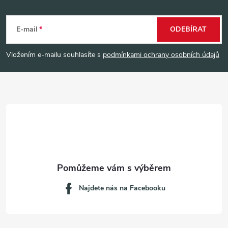
Z
á
E-mail
ODEBÍRAT
p
Vložením e-mailu souhlasíte s
podmínkami ochrany osobních údajů
a
t
í
Najdete nás na Facebooku