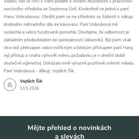
Vážení, rád se chci s Vámi podělit o osobní zkušenosti s pracovnicí
servisního střediska ze Sezimova Ústí. Konkrétně se jedná o paní
Hanu Vobrubovou. Obrátil jsem se na středisko se žádostí o nákup
drobného náhradního dílu ke kávovaru. Paní Vobrubová mě
vyslechla a velice fundovaně pomohla. Doufejme, že odbornost je
základním předpokladem ke spokojenosti zákazníků. Byl jsem však
více než překvapen velice vstřícným a lidským přístupem paní Hany.
Její přístup a snaha vyhovět mému požadavku je v dnešní době
skutečně výjimečný. Dokázala mně výrazně pozitivně ovlivnit náladu.
Paní Vobrubová - děkuji. Vojtěch Šik.
Vojtěch Šik
13.5.2026
Mějte přehled o novinkách
a slevách