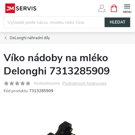
Přejít
NÁKUPNÍ
KOŠÍK
na
obsah
HLEDAT
DeLonghi náhradní díly
Víko nádoby na mléko
Delonghi 7313285909
Podrobnosti hodnocení
Neohodnoceno
Kód produktu:
7313285909