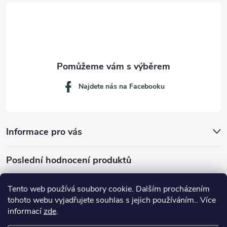
t
í
Najdete nás na Facebooku
Informace pro vás
Poslední hodnocení produktů
Tento web používá soubory cookie. Dalším procházením
tohoto webu vyjadřujete souhlas s jejich používáním.. Více
Dávkovací lžička na mletou kávu 53132C8134
informací
zde
.