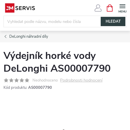
Přejít
NÁKUPNÍ
KOŠÍK
na
obsah
HLEDAT
DeLonghi náhradní díly
Výdejník horké vody
DeLonghi AS00007790
Podrobnosti hodnocení
Neohodnoceno
Kód produktu:
AS00007790