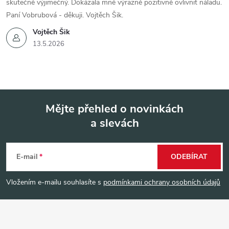
skutečně výjimečný. Dokázala mně výrazně pozitivně ovlivnit náladu.
Paní Vobrubová - děkuji. Vojtěch Šik.
Vojtěch Šik
13.5.2026
Mějte přehled o novinkách
a slevách
Z
á
E-mail
ODEBÍRAT
p
Vložením e-mailu souhlasíte s
podmínkami ochrany osobních údajů
a