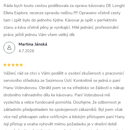
Ráda bych touto cestou poděkovala za opravu kávovaru DE Longhi
Elleta Explore, recenze opravdu nelžou.!!!!! Opraveno včetně cesty
tam i zpět bylo do jednoho týdne. Kávovar je opět v perfektním
stavu a káva včetně pěny je vynikající. Milé jednání, profesionální
práce, ještě jednou Vám všem veliký dík.
Martina Jánská
4.7.2026
Vážení, rád se chci s Vámi podělit o osobní zkušenosti s pracovnicí
servisního střediska ze Sezimova Ústí. Konkrétně se jedná o paní
Hanu Vobrubovou. Obrátil jsem se na středisko se žádostí o nákup
drobného náhradního dílu ke kávovaru. Paní Vobrubová mě
vyslechla a velice fundovaně pomohla. Doufejme, že odbornost je
základním předpokladem ke spokojenosti zákazníků. Byl jsem však
více než překvapen velice vstřícným a lidským přístupem paní Hany.
Její přístup a snaha vyhovět mému požadavku je v dnešní době