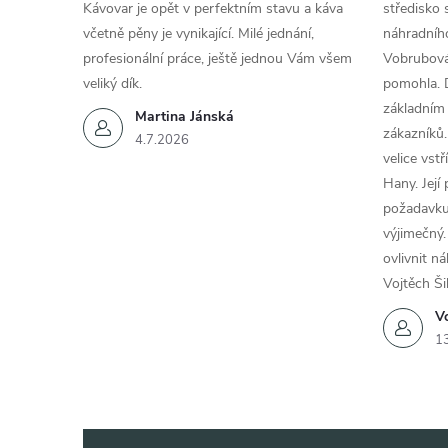
Kávovar je opět v perfektním stavu a káva
středisko 
včetně pěny je vynikající. Milé jednání,
náhradního
profesionální práce, ještě jednou Vám všem
Vobrubová
veliký dík.
pomohla. 
základním
Martina Jánská
zákazníků.
4.7.2026
velice vst
Hany. Její
požadavku
výjimečný.
ovlivnit n
Vojtěch Ši
Vo
1