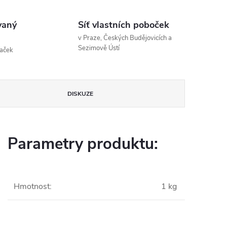
vaný
Síť vlastních poboček
v Praze, Českých Budějovicích a
Sezimově Ústí
naček
DISKUZE
Parametry produktu:
Hmotnost
:
1 kg