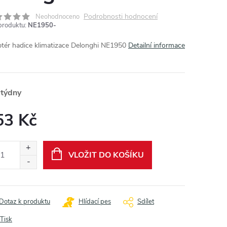
Podrobnosti hodnocení
Neohodnoceno
produktu:
NE1950-
tér hadice klimatizace Delonghi NE1950
Detailní informace
 týdny
53 Kč
ná
:
VLOŽIT DO KOŠÍKU
Dotaz k produktu
Hlídací pes
Sdílet
Tisk