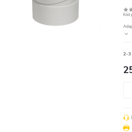
Kód 
Adap
2-3
2
Měr
cena