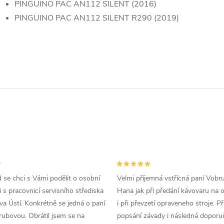
PINGUINO PAC AN112 SILENT (2016)
PINGUINO PAC AN112 SILENT R290 (2019)
d se chci s Vámi podělit o osobní
Velmi příjemná vstřícná paní Vobr
 s pracovnicí servisního střediska
Hana jak při předání kávovaru na 
a Ústí. Konkrétně se jedná o paní
i při převzetí opraveneho stroje. P
ubovou. Obrátil jsem se na
popsání závady i následná doporu