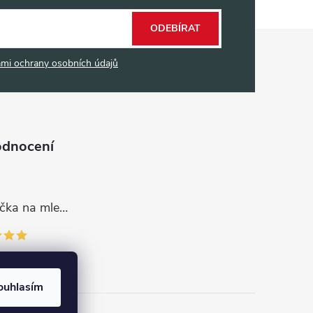
ODEBÍRAT
mi ochrany osobních údajů
odnocení
Dávkovací lžička na mletou kávu 53132C8134
ouhlasím