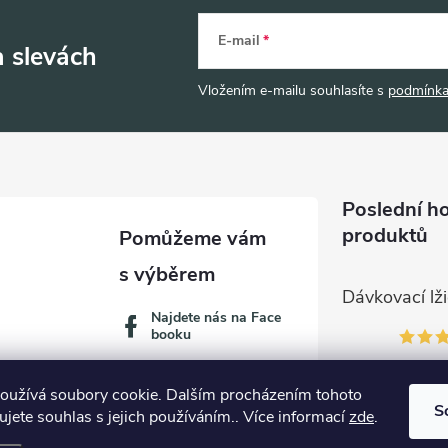
E-mail
a slevách
Vložením e-mailu souhlasíte s
podmínka
Poslední h
produktů
Najdete nás na Face
booku
oužívá soubory cookie. Dalším procházením tohoto
S
jete souhlas s jejich používáním.. Více informací
zde
.