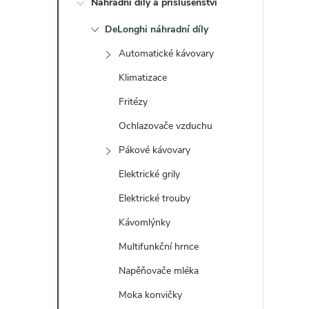
Náhradní díly a příslušenství
t
DeLonghi náhradní díly
r
Automatické kávovary
a
Klimatizace
Fritézy
n
Ochlazovače vzduchu
n
Pákové kávovary
Elektrické grily
í
Elektrické trouby
p
Kávomlýnky
a
Multifunkční hrnce
Napěňovače mléka
n
Moka konvičky