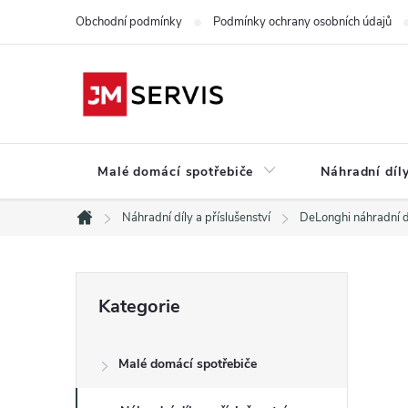
Přejít
Obchodní podmínky
Podmínky ochrany osobních údajů
na
obsah
Malé domácí spotřebiče
Náhradní díly
Náhradní díly a příslušenství
DeLonghi náhradní d
Domů
P
Přeskočit
Kategorie
kategorie
o
Malé domácí spotřebiče
s