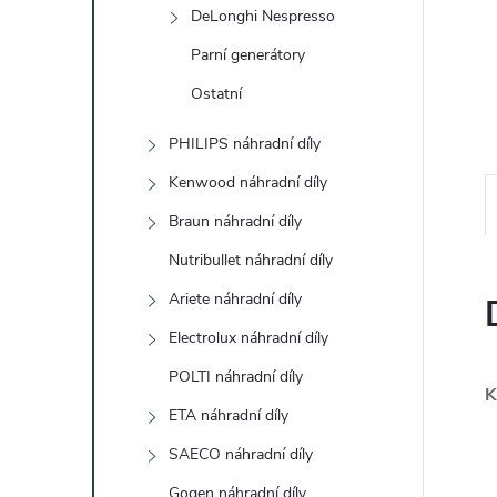
e
DeLonghi Nespresso
Parní generátory
l
Ostatní
PHILIPS náhradní díly
Kenwood náhradní díly
Braun náhradní díly
Nutribullet náhradní díly
Ariete náhradní díly
Electrolux náhradní díly
POLTI náhradní díly
K
ETA náhradní díly
SAECO náhradní díly
Gogen náhradní díly