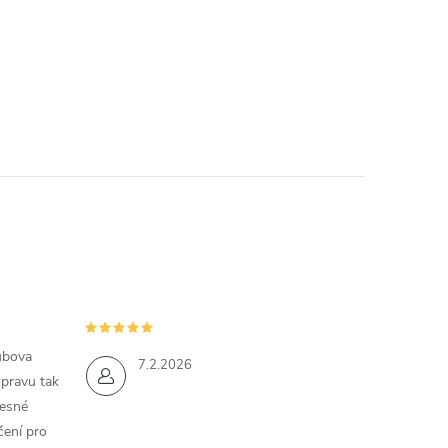
ubova
7.2.2026
opravu tak
řesné
čení pro