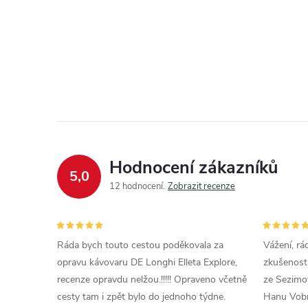
Hodnocení zákazníků
5,0
12 hodnocení
Zobrazit recenze
Ráda bych touto cestou poděkovala za
Vážení, rá
opravu kávovaru DE Longhi Elleta Explore,
zkušenosti
recenze opravdu nelžou.!!!!! Opraveno včetně
ze Sezimov
cesty tam i zpět bylo do jednoho týdne.
Hanu Vobr