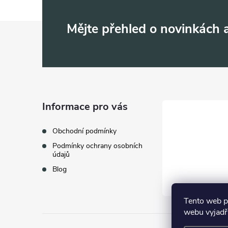
Z
Mějte přehled o novinkách
á
p
a
Informace pro vás
t
Obchodní podmínky
Podmínky ochrany osobních
í
údajů
Blog
Tento web p
webu vyjadřu