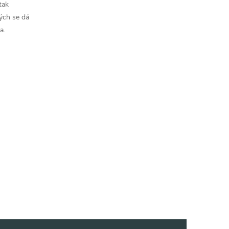
tak
ých se dá
a.