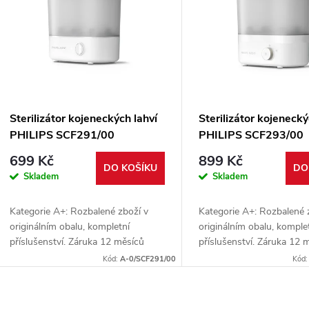
n
p
p
s
r
p
Sterilizátor kojeneckých lahví
Sterilizátor kojenecký
o
PHILIPS SCF291/00
PHILIPS SCF293/00
r
699 Kč
899 Kč
d
DO KOŠÍKU
DO
Skladem
Skladem
o
u
Kategorie A+: Rozbalené zboží v
Kategorie A+: Rozbalené 
d
originálním obalu, kompletní
originálním obalu, komple
k
příslušenství. Záruka 12 měsíců
příslušenství. Záruka 12 
u
uplatnitelná u prodejce nebo v
uplatnitelná u prodejce n
Kód:
A-0/SCF291/00
Kód
t
servisní síti PHILIPS.
servisní síti PHILIPS.
k