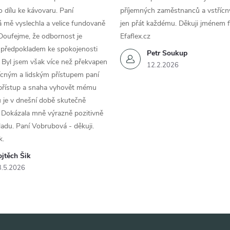
k
 dílu ke kávovaru. Paní
příjemných zaměstnanců a vstřícn
y
 mě vyslechla a velice fundovaně
jen přát každému. Děkuji jménem f
Doufejme, že odbornost je
Efaflex.cz
v
 předpokladem ke spokojenosti
Petr Soukup
ý
 Byl jsem však více než překvapen
12.2.2026
řícným a lidským přístupem paní
p
 přístup a snaha vyhovět mému
 je v dnešní době skutečně
 Dokázala mně výrazně pozitivně
s
áladu. Paní Vobrubová - děkuji.
k.
u
jtěch Šik
3.5.2026