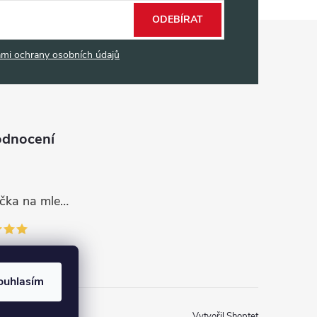
ODEBÍRAT
mi ochrany osobních údajů
odnocení
Dávkovací lžička na mletou kávu 53132C8134
ouhlasím
Vytvořil Shoptet