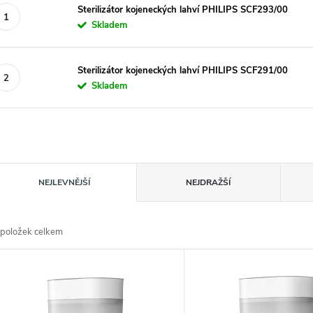
Sterilizátor kojeneckých lahví PHILIPS SCF293/00
Skladem
Sterilizátor kojeneckých lahví PHILIPS SCF291/00
Skladem
Ř
NEJLEVNĚJŠÍ
NEJDRAŽŠÍ
a
položek celkem
z
V
e
ý