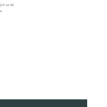
ých se dá
a.