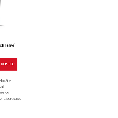
ch lahví
 KOŠÍKU
zboží v
tní
měsíců
ebo v
:
A-0/SCF293/00