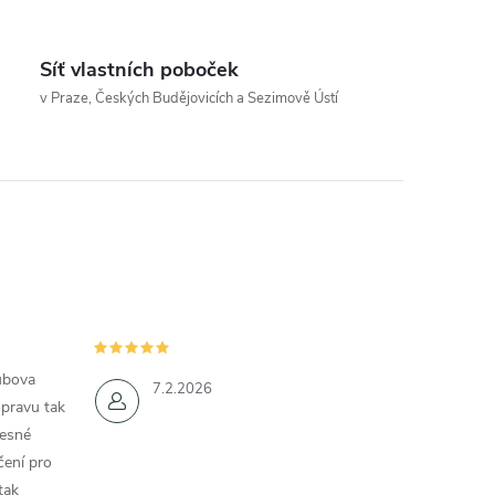
Síť vlastních poboček
v Praze, Českých Budějovicích a Sezimově Ústí
ubova
7.2.2026
opravu tak
řesné
čení pro
tak