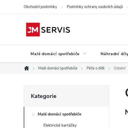
Přejít
Obchodní podmínky
Podmínky ochrany osobních údajů
na
obsah
Malé domácí spotřebiče
Náhradní díly
Malé domácí spotřebiče
Péče o dítě
Ostatní
Domů
P
Přeskočit
Kategorie
kategorie
o
Malé domácí spotřebiče
s
Elektrické kartáčky