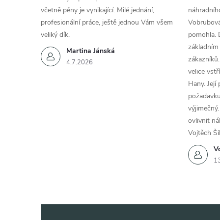
včetně pěny je vynikající. Milé jednání,
náhradního
profesionální práce, ještě jednou Vám všem
Vobrubová
veliký dík.
pomohla. 
základním
Martina Jánská
zákazníků.
4.7.2026
velice vst
Hany. Její
i
požadavku
výjimečný.
ovlivnit n
Vojtěch Ši
Vo
1