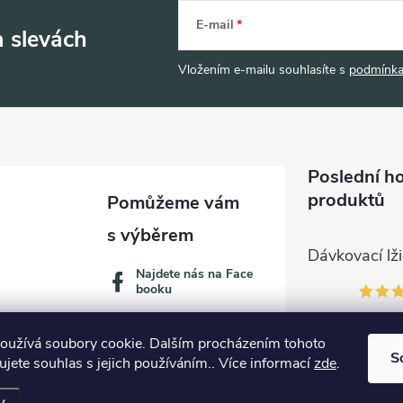
E-mail
a slevách
Vložením e-mailu souhlasíte s
podmínka
Poslední h
produktů
Najdete nás na Face
booku
oužívá soubory cookie. Dalším procházením tohoto
S
jete souhlas s jejich používáním.. Více informací
zde
.