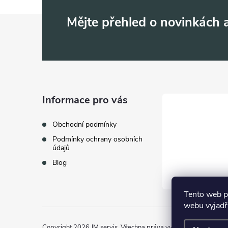
Z
Mějte přehled o novinkách
á
p
a
Informace pro vás
t
Obchodní podmínky
Podmínky ochrany osobních
í
údajů
Blog
Tento web p
webu vyjadřu
Copyright 2026
JM servis
. Všechna práva vyhrazena.