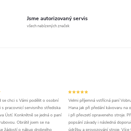
ů
O
t
v
Jsme autorizovaný servis
ů
všech nabízených značek
á
d
a
c
p
d se chci s Vámi podělit o osobní
Velmi příjemná vstřícná paní Vobr
 s pracovnicí servisního střediska
Hana jak při předání kávovaru na 
a Ústí. Konkrétně se jedná o paní
i při převzetí opraveneho stroje. P
v
ubovou. Obrátil jsem se na
popsání závady i následná doporu
se žádostí o nákup drobného
údržbu a provozování stroje. Více 