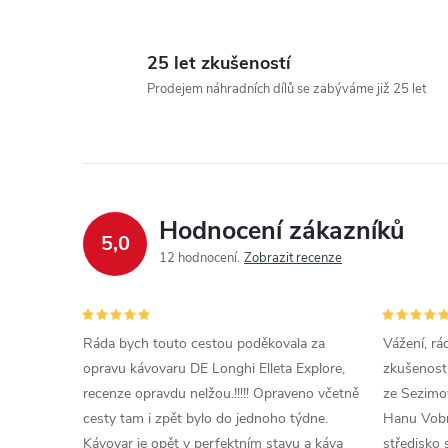
25 let zkušeností
l
Prodejem náhradních dílů se zabýváme již 25 let
Hodnocení zákazníků
5,0
12 hodnocení
Zobrazit recenze
í
Ráda bych touto cestou poděkovala za
Vážení, rá
r
opravu kávovaru DE Longhi Elleta Explore,
zkušenosti
recenze opravdu nelžou.!!!!! Opraveno včetně
ze Sezimov
cesty tam i zpět bylo do jednoho týdne.
Hanu Vobr
Kávovar je opět v perfektním stavu a káva
středisko 