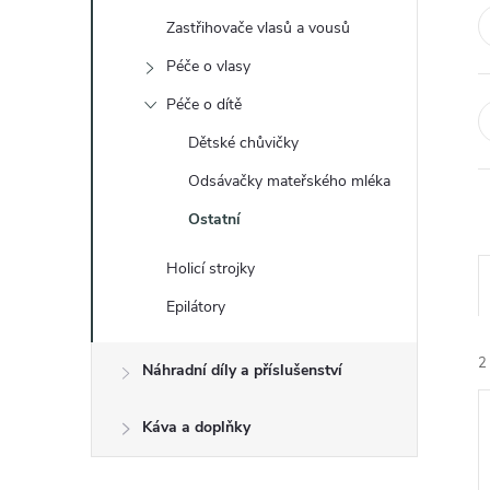
t
Zastřihovače vlasů a vousů
r
Péče o vlasy
Péče o dítě
a
Dětské chůvičky
n
Odsávačky mateřského mléka
Ostatní
n
Holicí strojky
í
Epilátory
p
2
Náhradní díly a příslušenství
a
Káva a doplňky
n