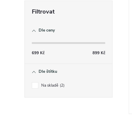
e
í
l
i
Dle ceny
699
Kč
899
Kč
Dle štítku
Na skladě
2