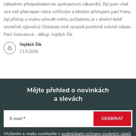
základním předpokladem ke spokojenosti zákazníků. Byl jsem však
více než překvapen velice vstřícným a lidským přístupem paní Hany.
Její přístup a snaha vyhovět mému požadavku je v dnešní době
skutečně výjimečný. Dokázala mně výrazně pozitivně ovlivnit náladu.
Paní Vobrubová - děkuji. Vojtěch Šik.
Vojtěch Šik
13.5.2026
Mějte přehled o novinkách
a slevách
Z
á
E-mail
ODEBÍRAT
p
Vložením e-mailu souhlasíte s
podmínkami ochrany osobních údajů