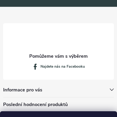
a
t
í
Najdete nás na Facebooku
Informace pro vás
Poslední hodnocení produktů