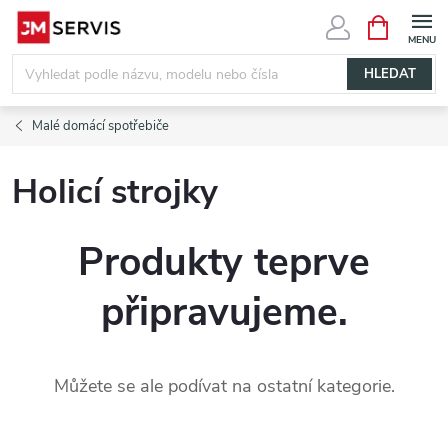
Přejít
NÁKUPNÍ
KOŠÍK
na
obsah
HLEDAT
Malé domácí spotřebiče
Holicí strojky
Produkty teprve
připravujeme.
Můžete se ale podívat na ostatní kategorie.