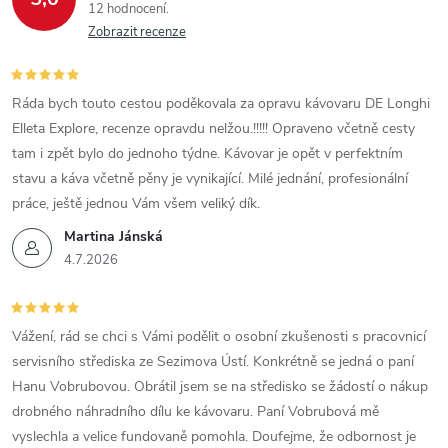
12 hodnocení
Zobrazit recenze
Ráda bych touto cestou poděkovala za opravu kávovaru DE Longhi
Elleta Explore, recenze opravdu nelžou.!!!!! Opraveno včetně cesty
tam i zpět bylo do jednoho týdne. Kávovar je opět v perfektním
stavu a káva včetně pěny je vynikající. Milé jednání, profesionální
práce, ještě jednou Vám všem veliký dík.
Martina Jánská
4.7.2026
Vážení, rád se chci s Vámi podělit o osobní zkušenosti s pracovnicí
servisního střediska ze Sezimova Ústí. Konkrétně se jedná o paní
Hanu Vobrubovou. Obrátil jsem se na středisko se žádostí o nákup
drobného náhradního dílu ke kávovaru. Paní Vobrubová mě
vyslechla a velice fundovaně pomohla. Doufejme, že odbornost je